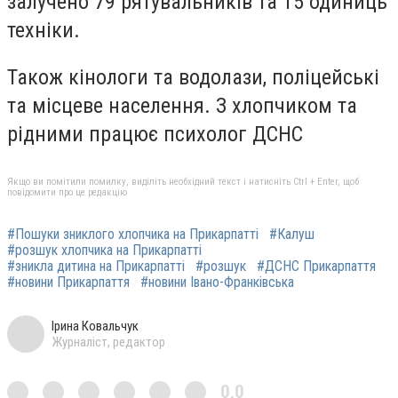
залучено 79 рятувальників та 15 одиниць
техніки.
Також кінологи та водолази, поліцейські
та місцеве населення. З хлопчиком та
рідними працює психолог ДСНС
Якщо ви помітили помилку, виділіть необхідний текст і натисніть Ctrl + Enter, щоб
повідомити про це редакцію
#Пошуки зниклого хлопчика на Прикарпатті
#Калуш
#розшук хлопчика на Прикарпатті
#зникла дитина на Прикарпатті
#розшук
#ДСНС Прикарпаття
#новини Прикарпаття
#новини Івано-Франківська
Ірина Ковальчук
Журналіст, редактор
0,0