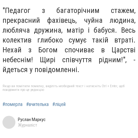
"Педагог з багаторічним стажем,
прекрасний фахівець, чуйна людина,
любляча дружина, матір і бабуся. Весь
колектив глибоко сумує такій втраті.
Нехай з Богом спочиває в Царстві
небеснім! Щирі співчуття рідним!", -
йдеться у повідомленні.
Якщо ви помітили помилку, виділіть необхідний текст і натисніть Ctrl + Enter, щоб
повідомити про це редакцію
#померла
#вчителька
#ліцей
Руслан Маркус
Журналіст