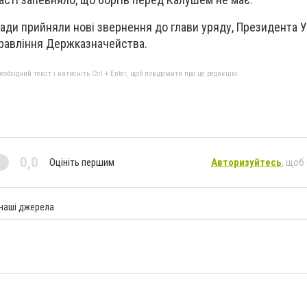
ради прийняли нові звернення до глави уряду, Президента У
правління Держказначейства.
бхідний текст і натисніть Ctrl + Enter, щоб повідомити про це редакцію
0,0
Оцініть першим
Авторизуйтесь
, щоб
 наші джерела