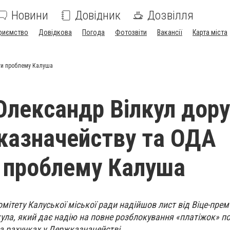
Новини
Довідник
Дозвілля
риємство
Довідкова
Погода
Фотозвіти
Вакансії
Карта міста
ити проблему Калуша
Олександр Вілкул дор
 казначейству та ОДА
 проблему Калуша
мітету Калуської міської ради надійшов лист від Віце-прем’
ула, який дає надію на повне розблокування «платіжок» п
на рахунках у Держказначействі
.