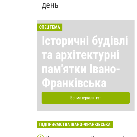
день
СПЕЦТЕМА
Історичні будівлі
та архітектурні
пам'ятки Івано-
Франківська
Всі матеріали тут
ПІДПРИЄМСТВА ІВАНО-ФРАНКІВСЬКА