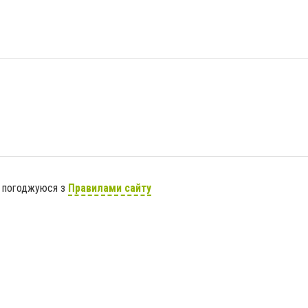
я погоджуюся з
Правилами сайту