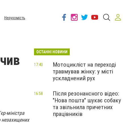
Нерухомість
ОСТАННІ НОВИНИ
учив
Мотоцикліст на переході
17:40
травмував жінку: у місті
ускладнений рух
Після резонансного відео:
16:58
"Нова пошта" шукає собаку
та звільнила причетних
єр-міністра
працівників
о незахищених