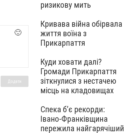
ризикову мить
Кривава війна обірвала
життя воїна з
🙂
Прикарпаття
Куди ховати далі?
Громади Прикарпаття
зіткнулися з нестачею
Додати
місць на кладовищах
Спека б’є рекорди:
Івано-Франківщина
пережила найгарячіший