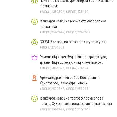
Приватна школа-садок «Перша ластівка», Івано-
Франківськ
+380(34)253-03-02, +380(50)574-19-41
Івано-Франківська міська стоматологічна
поліклініка
+380(34)253-03-96, +380(34)253-32-08
CORNER салон чоловічого одягу та взуття
+380(97)275-16-78
Ремонт під ключ, будівництво, архітектура,
дизайн, Від архітектури під ключ, Івано-
Франківськ
+380(99)503-56-27, +380(67)593-56-41
Архикатедральний собор Воскресіння
Христового, Івано-Франківськ
+380(34)250-25-47, +380(34)255-29-31
Івано-Франківська торгово-промислова
палата, Судова автотоварознавча експертиза
+380(34)252-33-46, +380(34)252-33-47