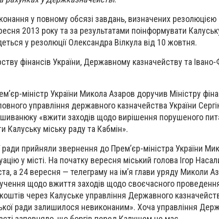
онання у повному обсязі завдань, визначених резолюцією 
ересня 2013 року та за результатами поінформувати Калуськ
йдеться у резолюції Олександра Вілкула від 10 жовтня.
ству фінансів України, Державному казначейству та Івано-
ем’єр-міністр України Микола Азаров доручив Міністру фін
ловного управління державного казначейства України Сергі
ишиванюку «вжити заходів щодо вирішення порушеного пит
и Калуську міську раду та Кабмін».
ї ради прийняли звернення до Прем’єр-міністра України Ми
ацію у місті. На початку вересня міський голова Ігор Наса
ста, а 24 вересня — телеграму на ім’я глави уряду Миколи Аз
ручення щодо вжиття заходів щодо своєчасного проведення
коштів через Калуське управління Державного казначейст
ської ради залишилося невиконаним». Хоча управління Дер
ласті запевняло, що боргів перед Калушем не має.