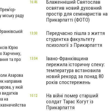
Блаженніший Святослав
16:46
освятив новий духовний
Прем’єр-
простір для семінаристів на
у міську раду
Прикарпатті (ФОТО)
Франківській
Передчасно пішла з життя
13:30
студентка факультету
психології з Прикарпаття
ансів Юрію
ю Харченку,
Івано-Франківщина
13:04
ання та про
пережила історичну спеку:
температура встановила
коли Азарова
новий рекорд за понад 80
лик направив
років спостережень
арова, у якій
 видатків
На війні помер старший
10:12
ва на
солдат Тарас Когут із
жказначейства
Прикарпаття