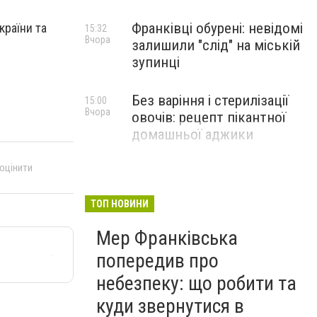
Франківці обурені: невідомі
країни та
15:32
Вчора
залишили "слід" на міській
зупинці
Без варіння і стерилізації
15:00
Вчора
овочів: рецепт пікантної
домашньої аджики
 оцінити
ТОП НОВИНИ
Мер Франківська
попередив про
небезпеку: що робити та
куди звернутися в