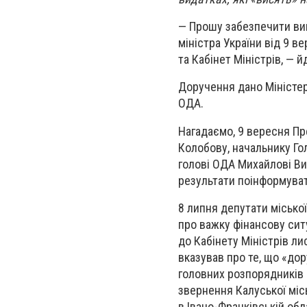
— Прошу забезпечити вик
міністра України від 9 в
та Кабінет Міністрів, — 
Доручення дано Міністер
ОДА.
Нагадаємо, 9 вересня Пр
Колобову, начальнику Го
голові ОДА Михайлові В
результати поінформуват
8 липня депутати місько
про важку фінансову ситу
до Кабінету Міністрів ли
вказував про те, що «до
головних розпорядників 
звернення Калуської мі
в Івано-Франківській об