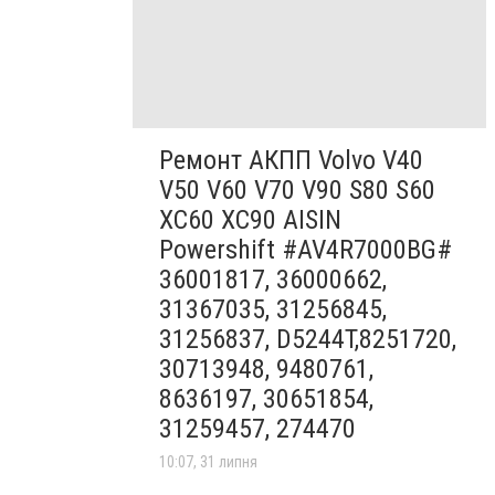
Ремонт АКПП Volvo V40
V50 V60 V70 V90 S80 S60
XC60 XC90 AISIN
Powershift #AV4R7000BG#
36001817, 36000662,
31367035, 31256845,
31256837, D5244T,8251720,
30713948, 9480761,
8636197, 30651854,
31259457, 274470
10:07, 31 липня