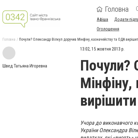
Головна
Афіша
Додати підп
Оголошення
Головна
Почули? Олександр Вілкул доручив Мінфіну, казначейству та ОДА виріш
13:02, 15 жовтня 2013 р.
Почули? 
Швед Татьяна Игоревна
Мінфіну,
вирішити
Учора до виконавчого ко
України Олександра Вілк
видатках, які «висять» 