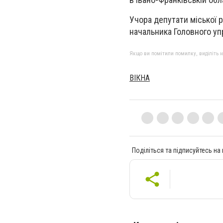
Учора депутати міської 
начальника Головного у
Якщо ви помітили помилку, виділіть нео
ВІКНА
Поділіться та підписуйтесь на