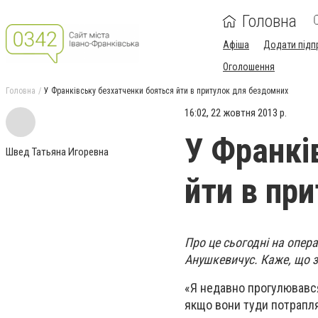
Головна
Афіша
Додати підп
Оголошення
Головна
У Франківську безхатченки бояться йти в притулок для бездомних
16:02, 22 жовтня 2013 р.
У Франкі
Швед Татьяна Игоревна
йти в пр
Про це сьогодні на опер
Анушкевичус. Каже, що з
«Я недавно прогулювався 
якщо вони туди потраплят