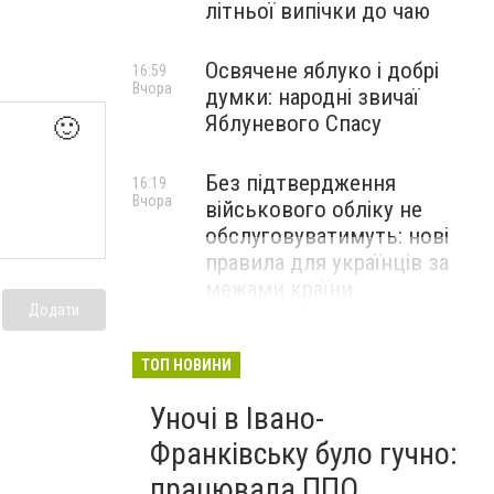
літньої випічки до чаю
Освячене яблуко і добрі
16:59
Вчора
думки: народні звичаї
Яблуневого Спасу
🙂
Без підтвердження
16:19
Вчора
військового обліку не
обслуговуватимуть: нові
правила для українців за
межами країни
Додати
ТОП НОВИНИ
Уночі в Івано-
Франківську було гучно:
працювала ППО