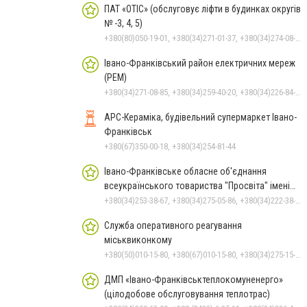
ПАТ «ОТІС» (обслуговує ліфти в будинках округів
№ -3, 4, 5)
+380(80)050-19-01, +380(34)271-01-37, +380(34)274-08-40
Івано-Франківський район електричних мереж
(РЕМ)
+380(34)271-08-85, +380(34)259-40-20, +380(34)226-84-91, +380(34)275-63-09
АРС-Кераміка, будівельний супермаркет Івано-
Франківськ
+380(67)350-00-18, +380(34)254-81-44
Івано-Франківське обласне об'єднання
всеукраїнського товариства "Просвіта" імені
Тараса Шевченка
+380(34)253-38-67, +380(34)275-05-86, +380(34)222-38-67
Служба оперативного реагування
міськвиконкому
+380(50)010-15-80, +380(67)010-15-80, +380(34)275-15-80, 15-80
ДМП «Івано-Франківськтеплокомуненерго»
(цілодобове обслуговування теплотрас)