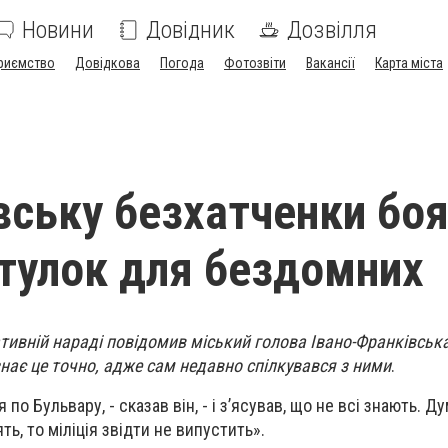
Новини
Довідник
Дозвілля
риємство
Довідкова
Погода
Фотозвіти
Вакансії
Карта міста
вську безхатченки бо
итулок для бездомних
ативній нараді повідомив міський голова Івано-Франківськ
нає це точно, адже сам недавно спілкувався з ними
.
по Бульвару, - сказав він, - і з’ясував, що не всі знають. Д
ь, то міліція звідти не випустить».