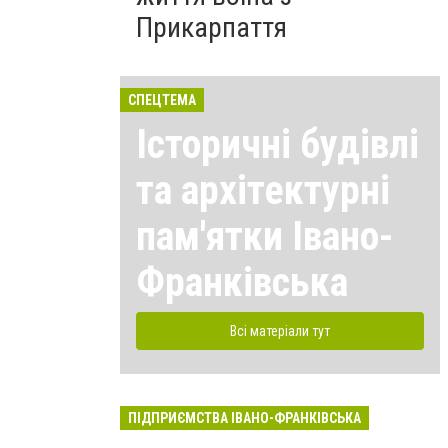
Прикарпаття
СПЕЦТЕМА
Історичні будівлі
та архітектурні
пам'ятки Івано-
Франківська
Всі матеріали тут
ПІДПРИЄМСТВА ІВАНО-ФРАНКІВСЬКА