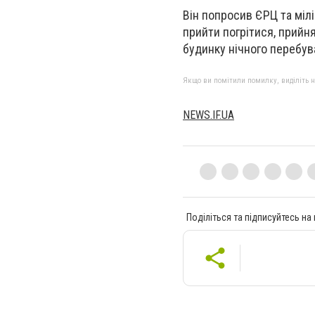
Він попросив ЄРЦ та міл
прийти погрітися, прийнят
будинку нічного перебув
Якщо ви помітили помилку, виділіть нео
NEWS.IF.UA
Поділіться та підписуйтесь на