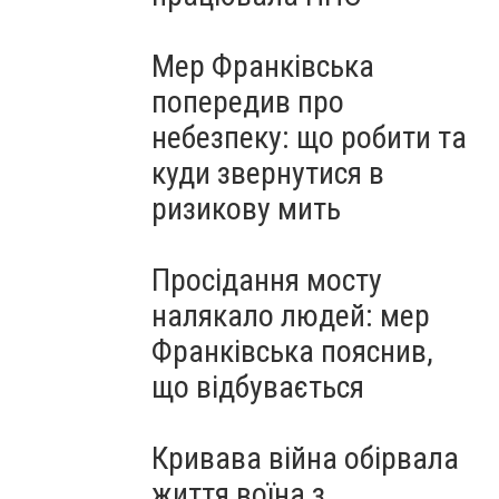
Мер Франківська
попередив про
небезпеку: що робити та
куди звернутися в
ризикову мить
Просідання мосту
налякало людей: мер
Франківська пояснив,
що відбувається
Кривава війна обірвала
життя воїна з