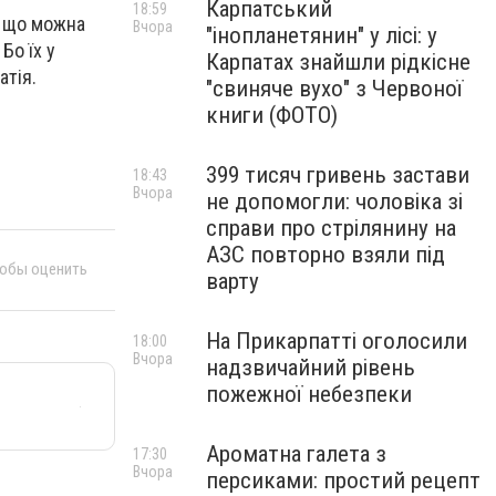
Карпатський
18:59
, що можна
Вчора
"інопланетянин" у лісі: у
Бо їх у
Карпатах знайшли рідкісне
атія.
"свиняче вухо" з Червоної
книги (ФОТО)
399 тисяч гривень застави
18:43
Вчора
не допомогли: чоловіка зі
справи про стрілянину на
АЗС повторно взяли під
тобы оценить
варту
На Прикарпатті оголосили
18:00
Вчора
надзвичайний рівень
пожежної небезпеки
Ароматна галета з
17:30
Вчора
персиками: простий рецепт