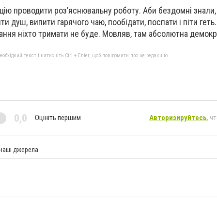
іцію проводити роз’яснювальну роботу. Аби бездомні знали
и душ, випити гарячого чаю, пообідати, поспати і піти геть. 
ання ніхто тримати не буде. Мовляв, там абсолютна демокр
бхідний текст і натисніть Ctrl + Enter, щоб повідомити про це редакцію
0,0
Оцініть першим
Авторизируйтесь
, ч
 наші джерела