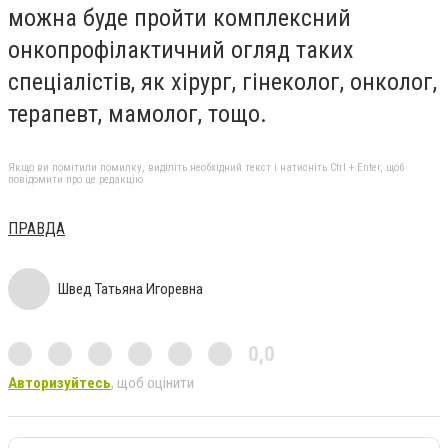
можна буде пройти комплексний
онкопрофілактичний огляд таких
спеціалістів, як хірург, гінеколог, онколог,
терапевт, мамолог, тощо.
Якщо ви помітили помилку, виділіть необхідний текст і натисніть Ctrl + Enter, щоб
повідомити про це редакцію
ПРАВДА
Швед Татьяна Игоревна
0,0
Авторизуйтесь
, щоб оцінити