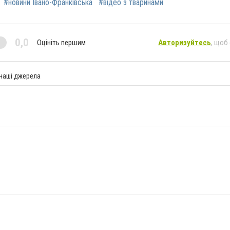
#новини Івано-Франківська
#відео з тваринами
0,0
Оцініть першим
Авторизуйтесь
, щоб
 наші джерела