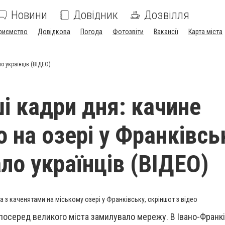
Новини
Довідник
Дозвілля
риємство
Довідкова
Погода
Фотозвіти
Вакансії
Карта міста
о українців (ВІДЕО)
і кадри дня: качине
о на озері у Франківсь
ло українців (ВІДЕО)
а з каченятами на міському озері у Франківську, скріншот з відео
осеред великого міста замилувало мережу. В Івано-Франкі