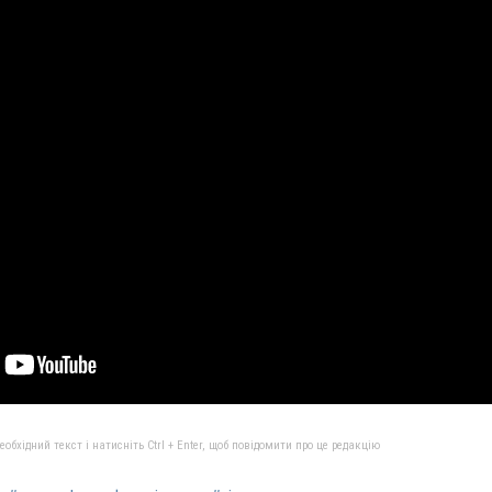
бхідний текст і натисніть Ctrl + Enter, щоб повідомити про це редакцію