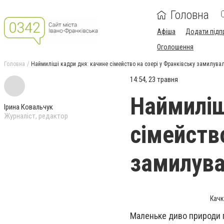
Головна
Афіша
Додати підп
Оголошення
Головна
Наймиліші кадри дня: качине сімейство на озері у Франківську замилувал
14:54, 23 травня
Наймиліш
Ірина Ковальчук
Журналіст, редактор
сімейств
замилува
Качк
Маленьке диво природи п