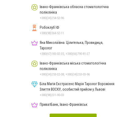
Івано-Франківська обласна стоматологічна
поліклініка
+380(34)254-52-96
Робоклуб ІФ
+380(98)564-52-11
Яна Миколаївна. Цілителька, Провидиця,
Таролог
+380(67)183-02-35, +380(66)790-81-27
Івано-Франківська міська стоматологічна
поліклініка
+380(34)253-32-08, +380(34)253-03-96
Біла Магія Екстрасенс Марія Таролог Ворожіння
Злиття ВОСКУ, особистий прийом у Львові
+380(98)231-90-03
ПриватБанк, Івано-Франківськ