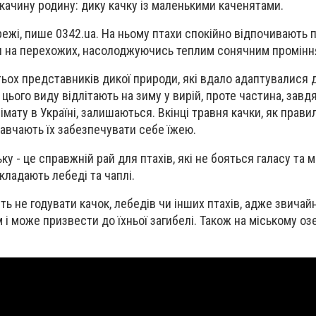
 качину родину: дику качку із маленькими каченятами.
режі, пише 0342.ua. На ньому птахи спокійно відпочивають 
ся на перехожих, насолоджуючись теплим сонячним промін
атьох представників дикої природи, які вдало адаптувалися д
цього виду відлітають на зиму у вирій, проте частина, завд
ату в Україні, залишаються. Вкінці травня качки, як прави
навчають їх забезпечувати себе їжею.
ку - це справжній рай для птахів, які не бояться галасу та м
кладають лебеді та чаплі.
ть не годувати качок, лебедів чи інших птахів, адже звичай
і може призвести до їхньої загибелі. Також на міському оз