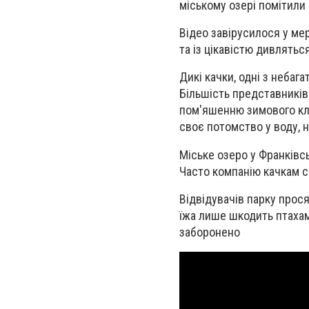
міському озері помітили
Відео завірусилося у ме
та із цікавістю дивлять
Дикі качки, одні з небаг
Більшість представників 
пом'яшенню зимового клім
своє потомство у воду, 
Міське озеро у Франківсь
Часто компанію качкам с
Відвідувачів парку прося
їжа лише шкодить птахам 
заборонено