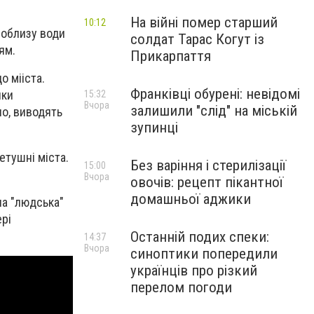
На війні помер старший
10:12
поблизу води
солдат Тарас Когут із
ням.
Прикарпаття
о мііста.
Франківці обурені: невідомі
яки
15:32
Вчора
залишили "слід" на міській
ло, виводять
зупинці
етушні міста.
Без варіння і стерилізації
15:00
Вчора
овочів: рецепт пікантної
домашньої аджики
на "людська"
ері
Останній подих спеки:
14:37
Вчора
синоптики попередили
українців про різкий
перелом погоди