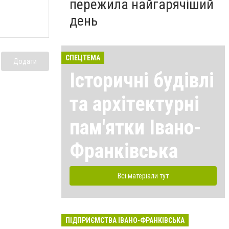
пережила найгарячіший
день
СПЕЦТЕМА
Додати
Історичні будівлі
та архітектурні
пам'ятки Івано-
Франківська
Всі матеріали тут
ПІДПРИЄМСТВА ІВАНО-ФРАНКІВСЬКА