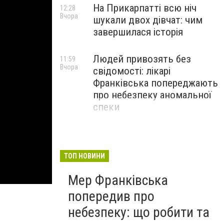
На Прикарпатті всю ніч
12:28
Вчора
шукали двох дівчат: чим
завершилася історія
Людей привозять без
11:59
Вчора
свідомості: лікарі
Франківська попереджають
про небезпеку аномальної
спеки
ТОП НОВИНИ
Мер Франківська
попередив про
небезпеку: що робити та