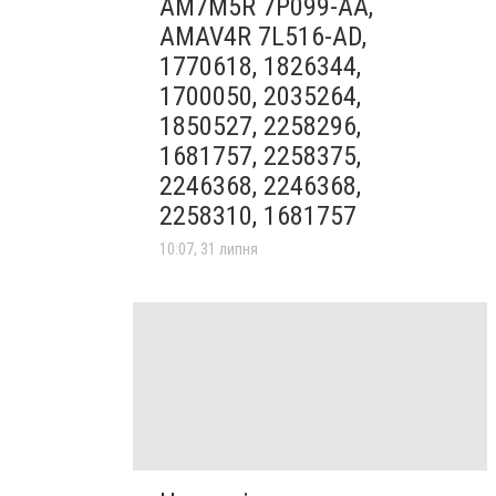
AM7M5R 7P099-AA,
AMAV4R 7L516-AD,
1770618, 1826344,
1700050, 2035264,
1850527, 2258296,
1681757, 2258375,
2246368, 2246368,
2258310, 1681757
10:07, 31 липня