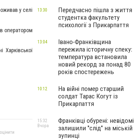
Передчасно пішла з життя
оживав у селі
13:30
студентка факультету
психології з Прикарпаття
ув оператором
Івано-Франківщина
13:04
пережила історичну спеку:
і Харківської
температура встановила
новий рекорд за понад 80
років спостережень
На війні помер старший
10:12
солдат Тарас Когут із
Прикарпаття
Франківці обурені: невідомі
15:32
Вчора
залишили "слід" на міській
 оцінити
зупинці