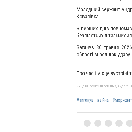
Молодший сержант Андрі
Ковалівка.
З перших днів повномас
безпілотних літальних ап
Загинув 30 травня 2026
області внаслідок удару
Про час і місце зустрічі
Якщо ви помітили помилку, виділіть нео
#зиганув
#війна
#мержант