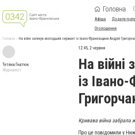
Головна
Афіша
Додати підп
Оголошення
Головна
На війні загинув молодший сержант із Івано-Франківщини Андрій Григорч
12:45, 2 червня
На війні
Тетяна Гнатюк
Журналіст
із Івано
Григорча
Кривава війна забрала 
Про це повідомили у Нижн