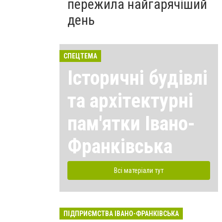
пережила найгарячіший
день
СПЕЦТЕМА
Історичні будівлі
та архітектурні
пам'ятки Івано-
Франківська
Всі матеріали тут
ПІДПРИЄМСТВА ІВАНО-ФРАНКІВСЬКА