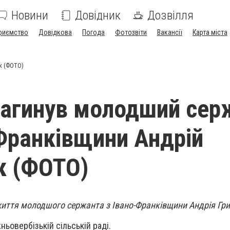
Новини
Довідник
Дозвілля
риємство
Довідкова
Погода
Фотозвіти
Вакансії
Карта міста
ак (ФОТО)
 загинув молодший сер
-Франківщини Андрій
к (ФОТО)
життя молодшого сержанта з Івано-Франківщини Андрія Гри
ьовербізькій сільській раді.