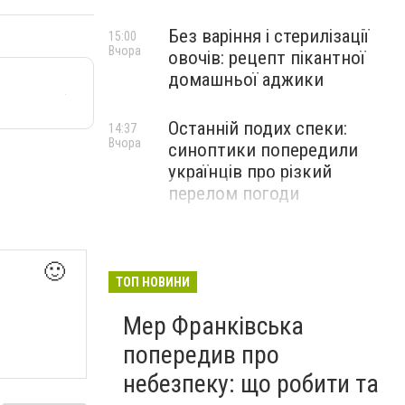
Без варіння і стерилізації
15:00
Вчора
овочів: рецепт пікантної
домашньої аджики
Останній подих спеки:
14:37
Вчора
синоптики попередили
українців про різкий
перелом погоди
🙂
ТОП НОВИНИ
Мер Франківська
попередив про
небезпеку: що робити та