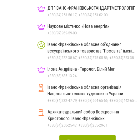
ДП "ІВАНО-ФРАНКІВСЬК­СТАНДАРТ­МЕТРОЛОГІЯ"
+380(34)253-56-17, +380(34)253-02-00
Наукове містечко «Нова енергія»
+380(97)959-59-00
Івано-Франківське обласне об'єднання
всеукраїнського товариства "Просвіта" імені
Тараса Шевченка
+380(34)222-38-67, +380(34)275-05-86, +380(34)253-38-67
Ілона Андріївна - Таролог. Білий Маг
+380(68)685-13-24
Івано-Франківська обласна організація
Національної спілки художників України
+380(34)222-47-79, +380(68)664-65-66, +380(66)442-65-51, +380(34)275-07-97
Архикатедральний собор Воскресіння
Христового, Івано-Франківськ
+380(34)250-25-47, +380(34)255-29-31