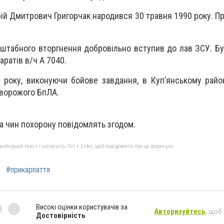
й Дмитрович Григорчак народився 30 травня 1990 року. Пр
штабного вторгнення добровільно вступив до лав ЗСУ. Б
аратів в/ч А 7040.
 року, виконуючи бойове завдання, в Куп’янському район
 ворожого БпЛА.
 та чин похорону повідомлять згодом.
бхідний текст і натисніть Ctrl + Enter, щоб повідомити про це редакцію
#прикарпаття
Високі оцінки користувачів за
Авторизуйтесь
, щоб
Достовірність