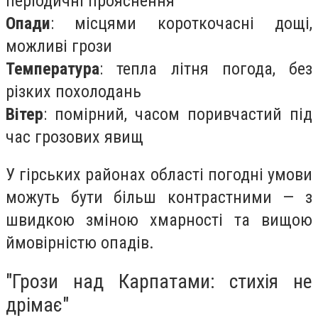
періодичні прояснення
Опади
: місцями короткочасні дощі,
можливі грози
Температура
: тепла літня погода, без
різких похолодань
Вітер
: помірний, часом поривчастий під
час грозових явищ
У гірських районах області погодні умови
можуть бути більш контрастними — з
швидкою зміною хмарності та вищою
ймовірністю опадів.
"Грози над Карпатами: стихія не
дрімає"