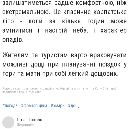
залишатиметься радше комфортною, ніж
екстремальною. Це класичне карпатське
літо - коли за кілька годин може
змінитися і настрій неба, і характер
опадів.
Жителям та туристам варто враховувати
можливі дощі при плануванні поїздок у
гори та мати при собі легкий дощовик.
Якщо ви помітили помилку, виділіть необхідний текст і натисніть Ctrl + Enter, щоб
повідомити про це редакцію
#погода
#франківщина
#хмари
#дощ
Тетяна Гнатюк
Журналіст