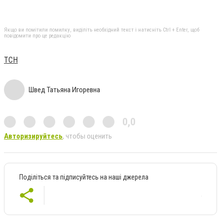
Якщо ви помітили помилку, виділіть необхідний текст і натисніть Ctrl + Enter, щоб
повідомити про це редакцію
ТСН
Швед Татьяна Игоревна
0,0
Авторизируйтесь
, чтобы оценить
Поділіться та підписуйтесь на наші джерела