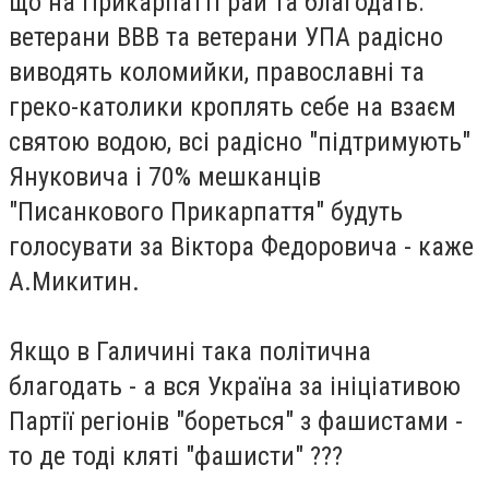
що на Прикарпатті рай та благодать:
ветерани ВВВ та ветерани УПА радісно
виводять коломийки, православні та
греко-католики кроплять себе на взаєм
святою водою, всі радісно "підтримують"
Януковича і 70% мешканців
"Писанкового Прикарпаття" будуть
голосувати за Віктора Федоровича - каже
А.Микитин.
Якщо в Галичині така політична
благодать - а вся Україна за ініціативою
Партії регіонів "бореться" з фашистами -
то де тоді кляті "фашисти" ???