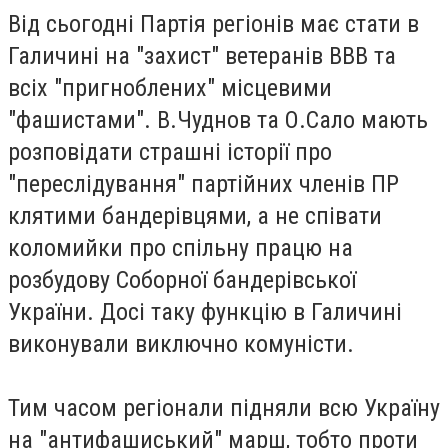
Від сьогодні Партія регіонів має стати в
Галичині на "захист" ветеранів ВВВ та
всіх "пригноблених" місцевими
"фашистами". В.Чуднов та О.Сало мають
розповідати страшні історії про
"переслідування" партійних членів ПР
клятими бандерівцями, а не співати
коломийки про спільну працю на
розбудову Соборної бандерівської
України. Досі таку функцію в Галичині
виконували виключно комуністи.
Тим часом регіонали підняли всю Україну
на "антифашиський" марш, тобто проти