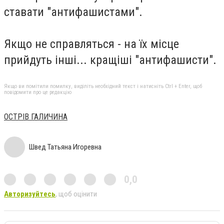
ставати "антифашистами".
Якщо не справляться - на їх місце
прийдуть інші... кращіші "антифашисти".
Якщо ви помітили помилку, виділіть необхідний текст і натисніть Ctrl + Enter, щоб
повідомити про це редакцію
ОСТРІВ ГАЛИЧИНА
Швед Татьяна Игоревна
0,0
Авторизуйтесь
, щоб оцінити