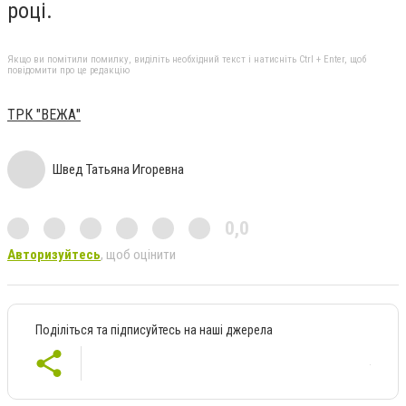
році.
Якщо ви помітили помилку, виділіть необхідний текст і натисніть Ctrl + Enter, щоб
повідомити про це редакцію
ТРК "ВЕЖА"
Швед Татьяна Игоревна
0,0
Авторизуйтесь
, щоб оцінити
Поділіться та підписуйтесь на наші джерела