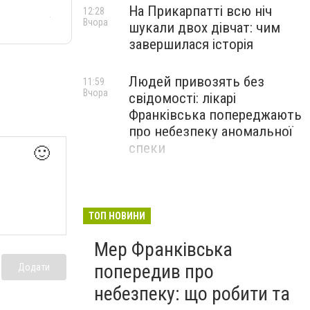
На Прикарпатті всю ніч
12:28
Вчора
шукали двох дівчат: чим
завершилася історія
Людей привозять без
11:59
Вчора
свідомості: лікарі
Франківська попереджають
про небезпеку аномальної
спеки
🙂
ТОП НОВИНИ
Мер Франківська
попередив про
Додати
небезпеку: що робити та