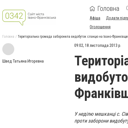
Головна
Афіша
Додати підп
Оголошення
Головна
Територіальна громада заборонила видобуток сланцю на Івано-Франківщи
09:02, 18 листопада 2013 р.
Територі
Швед Татьяна Игоревна
видобуто
Франківщ
У неділю мешканці с. Сі
проти заборони видобуту