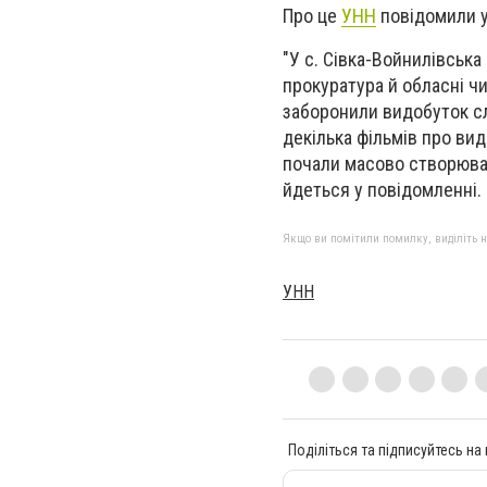
Про це
УНН
повідомили у
"У с. Сівка-Войнилівськ
прокуратура й обласні ч
заборонили видобуток сл
декілька фільмів про вид
почали масово створювати
йдеться у повідомленні.
Якщо ви помітили помилку, виділіть нео
УНН
Поділіться та підписуйтесь на