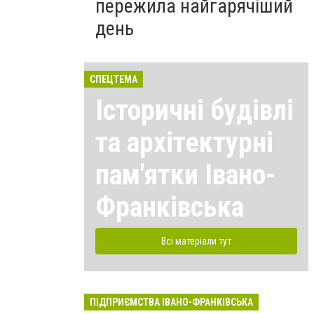
пережила найгарячіший
день
СПЕЦТЕМА
Історичні будівлі
та архітектурні
пам'ятки Івано-
Франківська
Всі матеріали тут
ПІДПРИЄМСТВА ІВАНО-ФРАНКІВСЬКА