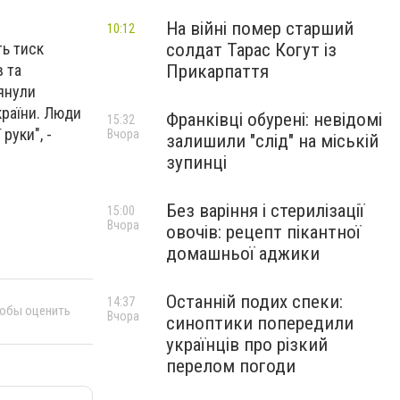
На війні помер старший
10:12
солдат Тарас Когут із
ть тиск
Прикарпаття
в та
лянули
країни. Люди
Франківці обурені: невідомі
15:32
руки", -
Вчора
залишили "слід" на міській
зупинці
Без варіння і стерилізації
15:00
Вчора
овочів: рецепт пікантної
домашньої аджики
Останній подих спеки:
14:37
тобы оценить
Вчора
синоптики попередили
українців про різкий
перелом погоди