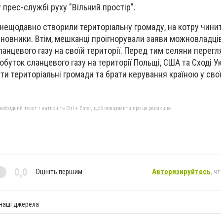
 прес-службі руху "Вільний простір".
а нещодавно створили територіальну громаду, на котру чини
иновники. Втім, мешканці проігнорували заяви можновладці
анцевого газу на своїй території. Перед тим селяни перег
обуток сланцевого газу на території Польщі, США та Сході У
 територіальні громади та брати керування країною у свої 
бхідний текст і натисніть Ctrl + Enter, щоб повідомити про це редакцію
0,0
Оцініть першим
Авторизируйтесь
, ч
 наші джерела