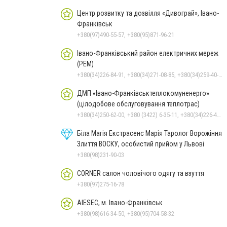
Центр розвитку та дозвілля «Дивограй», Івано-
Франківськ
+380(97)490-55-57, +380(95)871-96-21
Івано-Франківський район електричних мереж
(РЕМ)
+380(34)226-84-91, +380(34)271-08-85, +380(34)259-40-20, +380(34)275-63-09
ДМП «Івано-Франківськтеплокомуненерго»
(цілодобове обслуговування теплотрас)
+380(34)250-62-00, +380 (3422) 6-35-11, +380(34)226-47-82
Біла Магія Екстрасенс Марія Таролог Ворожіння
Злиття ВОСКУ, особистий прийом у Львові
+380(98)231-90-03
CORNER салон чоловічого одягу та взуття
+380(97)275-16-78
AIESEC, м. Івано-Франківськ
+380(98)616-34-50, +380(95)704-58-32