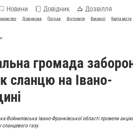
Новини
Довідник
Дозвілля
риємство
Довідкова
Погода
Фотозвіти
Вакансії
Карта міста
ні
альна громада заборо
к сланцю на Івано-
ині
вка-Войнилівська Івано-Франківської області провели акцію
 сланцевого газу
.