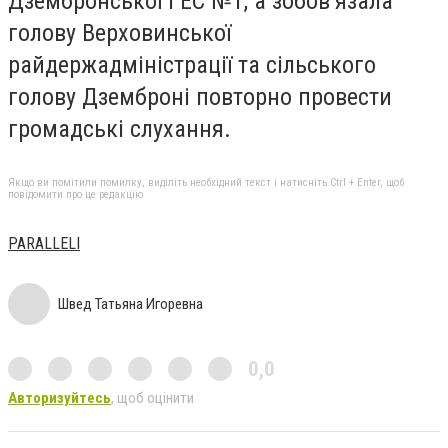
Дзембронської ГЕС №1, а зобов’язала
голову Верховинської
райдержадміністрації та сільського
голову Дземброні повторно провести
громадські слухання.
Якщо ви помітили помилку, виділіть необхідний текст і натисніть Ctrl + Enter, щоб
повідомити про це редакцію
PARALLELI
Швед Татьяна Игоревна
0,0
Авторизуйтесь
, щоб оцінити