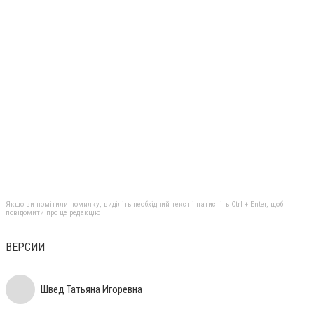
Якщо ви помітили помилку, виділіть необхідний текст і натисніть Ctrl + Enter, щоб
повідомити про це редакцію
ВЕРСИИ
Швед Татьяна Игоревна