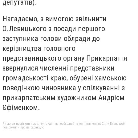
депутатів).
Нагадаємо, з вимогою звільнити
О.Левицького з посади першого
заступника голови облради до
керівництва головного
представницького органу Прикарпаття
звернулися численні представники
громадськості краю, обурені хамською
поведінкою чиновника у спілкуванні з
прикарпатським художником Андрієм
Єфіменком.
Якщо ви помітили помилку, виділіть необхідний текст і натисніть Ctrl + Enter, щоб
повідомити про це редакцію