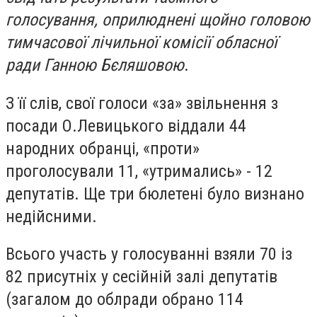
голосування, оприлюднені щойно головою
тимчасової лічильної комісії обласної
ради Ганною Бєляшовою
.
З її слів, свої голоси «за» звільнення з
посади О.Левицького віддали 44
народних обранці, «проти»
проголосували 11, «утримались» - 12
депутатів. Ще три бюлетені було визнано
недійсними.
Всього участь у голосуванні взяли 70 із
82 присутніх у сесійній залі депутатів
(загалом до облради обрано 114