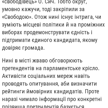
«свободівець» О. Сич. Тобто округ,
умовно кажучи, тоді закріпили за
«Свободою». Отож нині існує інтрига, чи
зуміють місцеві політики й на проміжних
виборах продемонструвати єдність і
підтримати єдиного кандидата, якому
довіряє громада.
Нині в місті жваво обговорюють
претендентів на парламентське крісло.
Активісти соціальних мереж навіть
проводять опитування, аби визначити
рейтинги ймовірних кандидатів. Проте
наразі чимало інформації про конкретні
прізвища претендентів базується