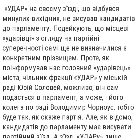
«УДАР» на своєму з’їзді, що відбувся
минулих вихідних, не висував кандидатів
до парламенту. Подейкують, що місцеві
«ударівці» з огляду на партійні
суперечності самі ще не визначилися з
конкретним прізвищем. Проте, як
поінформував нас головний «ударівець»
міста, чільник фракції «УДАР» у міській
раді Юрій Соловей, можливо, він сам
подасться в парламент, а може, і його
колега по раді Володимир Чорноус, тобто
буде так, як скаже партія. Але, як відомо,
кандидатів до парламенту має висувати
партійний з’їзд. А з’їзд «УДАРу» лише