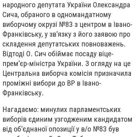
народного депутата України Олександра
Сича, обраного в одномандатному
виборчому окрузі №83 з центром в Івано-
Франківську, у зв’язку з його заявою про
складення депутатських повноважень.
Відтоді О. Сич обіймає посаду віце-
прем’єр-міністра України. З огляду на це
Центральна виборча комісія призначила
проміжні вибори до ВР в Івано-
Франківську.
Нагадаємо: минулих парламентських
виборів єдиним узгодженим кандидатом
від об’єднаної опозиції у в/о №83 був