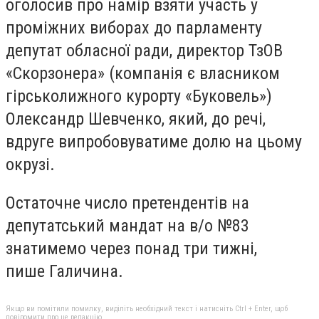
оголосив про намір взяти участь у
проміжних виборах до парламенту
депутат обласної ради, директор ТзОВ
«Скорзонера» (компанія є власником
гірськолижного курорту «Буковель»)
Олександр Шевченко, який, до речі,
вдруге випробовуватиме долю на цьому
окрузі.
Остаточне число претендентів на
депутатський мандат на в/о №83
знатимемо через понад три тижні,
пише Галичина.
Якщо ви помітили помилку, виділіть необхідний текст і натисніть Ctrl + Enter, щоб
повідомити про це редакцію