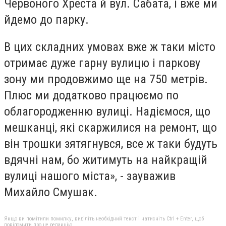
Червоного Хреста й вул. Сабата, і вже ми
йдемо до парку.
В цих складних умовах вже ж таки місто
отримає дуже гарну вулицю і паркову
зону ми продовжимо ще на 750 метрів.
Плюс ми додатково працюємо по
облагородженню вулиці. Надіємося, що
мешканці, які скаржилися на ремонт, що
він трошки зятягнувся, все ж таки будуть
вдячні нам, бо житимуть на найкращій
вулиці нашого міста», - зауважив
Михайло Смушак.
Якщо ви помітили помилку, виділіть необхідний текст і натисніть Ctrl + Enter, щоб
повідомити про це редакцію