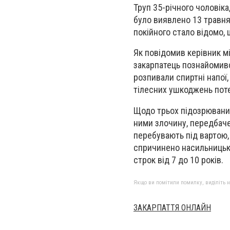
Труп 35-річного чоловіка
було виявлено 13 травня 
покійного стало відомо, 
Як повідомив керівник мі
закарпатець познайомивс
розпивали спиртні напої,
тілесних ушкоджень пот
Щодо трьох підозрюваних
ними злочину, передбачен
перебувають під вартою, 
спричинено насильницьк
строк від 7 до 10 років.
Якщо ви помітили помилку, виділіть нео
ЗАКАРПАТТЯ ОНЛАЙН