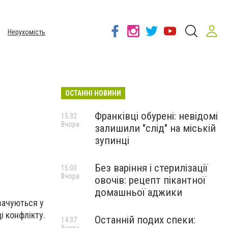
Нерухомість
ОСТАННІ НОВИНИ
Франківці обурені: невідомі
15:32
Вчора
залишили "слід" на міській
зупинці
Без варіння і стерилізації
15:00
Вчора
овочів: рецепт пікантної
домашньої аджики
вачуються у
і конфлікту.
Останній подих спеки:
14:37