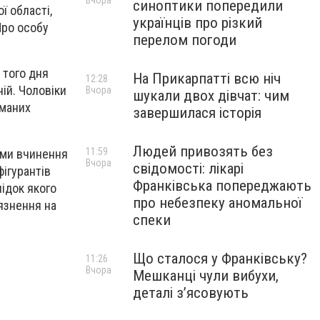
Вчора
синоптики попередили
ї області,
українців про різкий
Про особу
перелом погоди
 того дня
На Прикарпатті всю ніч
12:28
ій. Чоловіки
Вчора
шукали двох дівчат: чим
иманих
завершилася історія
Людей привозять без
11:59
ами вчинення
Вчора
свідомості: лікарі
фігурантів
Франківська попереджають
лідок якого
про небезпеку аномальної
язнення на
спеки
Що сталося у Франківську?
11:26
Вчора
Мешканці чули вибухи,
деталі з’ясовують