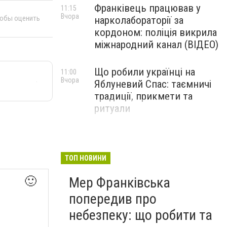
Франківець працював у
11:15
Вчора
тобы оценить
нарколабораторії за
кордоном: поліція викрила
міжнародний канал (ВІДЕО)
Що робили українці на
11:00
Вчора
Яблуневий Спас: таємничі
традиції, прикмети та
ритуали
ТОП НОВИНИ
🙂
Мер Франківська
попередив про
небезпеку: що робити та