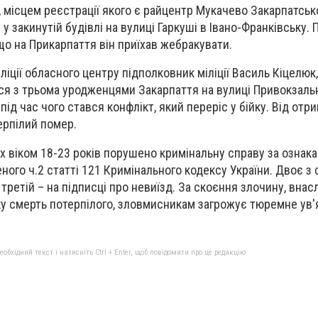
, місцем реєстрації якого є райцентр Мукачево Закарпатсько
у закинутій будівлі на вулиці Гаркуші в Івано-Франківську. 
що на Прикарпаття він приїхав жебракувати.
ліції обласного центру підполковник міліції Василь Кіцелюк,
я з трьома уродженцями Закарпаття на вулиці Привокзальн
 під час чого стався конфлікт, який переріс у бійку. Від отр
ерпілий помер.
 віком 18-23 років порушено кримінальну справу за ознак
ого ч.2 статті 121 Кримінального кодексу України. Двоє з 
третій – на підписці про невиїзд. За скоєння злочину, внас
у смерть потерпілого, зловмисникам загрожує тюремне ув'
бхідний текст і натисніть Ctrl + Enter, щоб повідомити про це редакцію