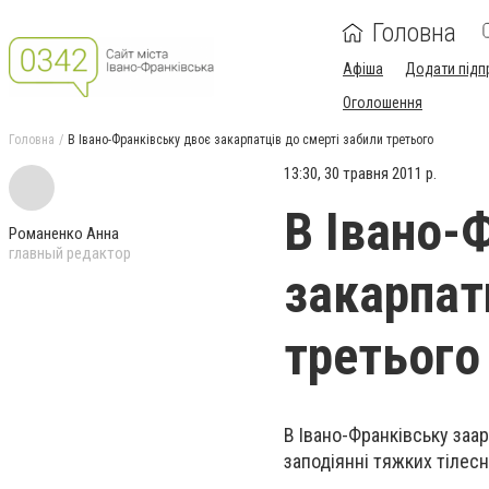
Головна
Афіша
Додати підп
Оголошення
Головна
В Івано-Франківську двоє закарпатців до смерті забили третього
13:30, 30 травня 2011 р.
В Івано-
Романенко Анна
главный редактор
закарпат
третього
В Івано-Франківську заа
заподіянні тяжких тілесн