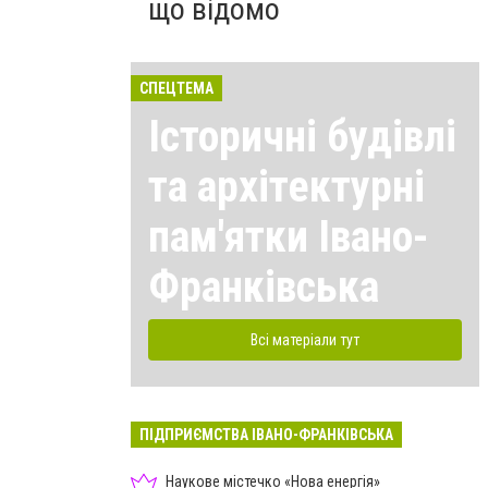
що відомо
СПЕЦТЕМА
Історичні будівлі
та архітектурні
пам'ятки Івано-
Франківська
Всі матеріали тут
ПІДПРИЄМСТВА ІВАНО-ФРАНКІВСЬКА
Наукове містечко «Нова енергія»