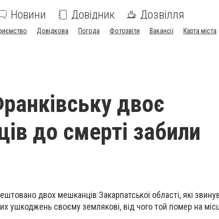
Новини
Довідник
Дозвілля
риємство
Довідкова
Погода
Фотозвіти
Вакансії
Карта міста
Франківську двоє
ців до смерті забили
рештовано двох мешканців Закарпатської області, які звину
их ушкоджень своєму землякові, від чого той помер на місц