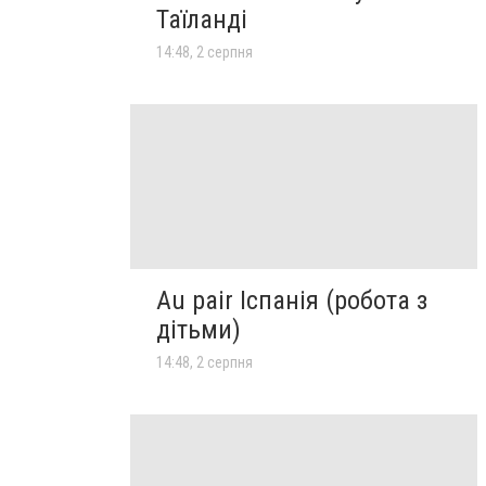
Таїланді
14:48, 2 серпня
Au pair Іспанія (робота з
дітьми)
14:48, 2 серпня