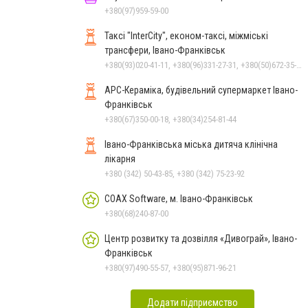
+380(97)959-59-00
Таксі "InterCity", економ-таксі, міжміські
трансфери, Івано-Франківськ
+380(93)020-41-11, +380(96)331-27-31, +380(50)672-35-28
АРС-Кераміка, будівельний супермаркет Івано-
Франківськ
+380(67)350-00-18, +380(34)254-81-44
Івано-Франківська міська дитяча клінічна
лікарня
+380 (342) 50-43-85, +380 (342) 75-23-92
COAX Software, м. Івано-Франківськ
+380(68)240-87-00
Центр розвитку та дозвілля «Дивограй», Івано-
Франківськ
+380(97)490-55-57, +380(95)871-96-21
Додати підприємство