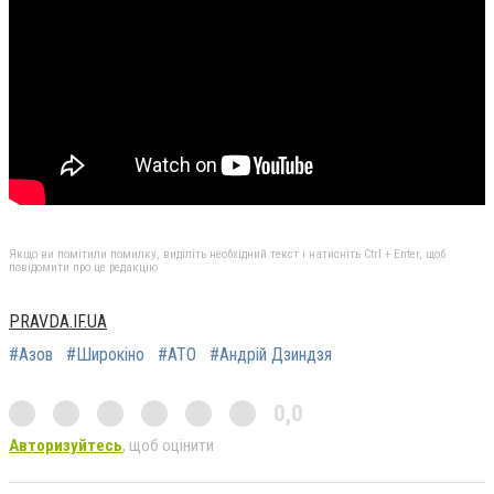
Якщо ви помітили помилку, виділіть необхідний текст і натисніть Ctrl + Enter, щоб
повідомити про це редакцію
PRAVDA.IF.UA
#Азов
#Широкіно
#АТО
#Андрій Дзиндзя
0,0
Авторизуйтесь
, щоб оцінити