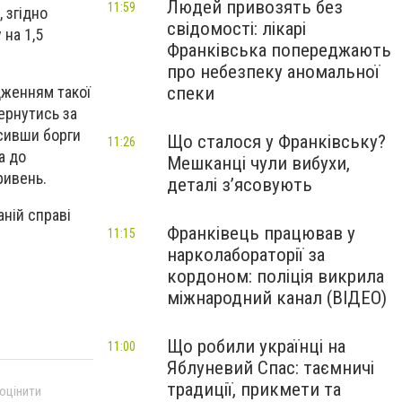
Людей привозять без
11:59
 згідно
свідомості: лікарі
 на 1,5
Франківська попереджають
про небезпеку аномальної
спеки
дженням такої
ернутись за
асивши борги
Що сталося у Франківську?
11:26
а до
Мешканці чули вибухи,
ривень.
деталі з’ясовують
аній справі
Франківець працював у
11:15
нарколабораторії за
кордоном: поліція викрила
міжнародний канал (ВІДЕО)
Що робили українці на
11:00
Яблуневий Спас: таємничі
традиції, прикмети та
 оцінити