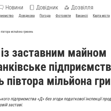
Новини
Довідник
Дозвілля
риємство
Довідкова
Погода
Фотозвіти
Вакансії
Карта міста
 півтора мільйона гривень
 із заставним майном
анківське підприємст
ь півтора мільйона гр
ького підприємства «Д» без згоди податкової інспекції про
овій заставі
.