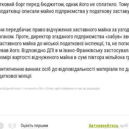
ковий борг перед бюджетом, однак його не сплатило. Тому,
податківці описали майно підприємства у податкову заставу
ни передбачає право відчуження заставного майна за узго
органом. Проте, директор згаданого підприємства «забув» зв
ставного майна до міської податкової інспекції, та, не пог
вав його. Відповідно ДПІ в м.Івано-Франківську застосувал
мірі вартості відчуженого майна в сумі півтора мільйона г
ритягненню винних осіб до відповідальності матеріали по д
ткової міліції.
бхідний текст і натисніть Ctrl + Enter, щоб повідомити про це редакцію
0,0
Оцініть першим
Авторизуйтесь
, щоб