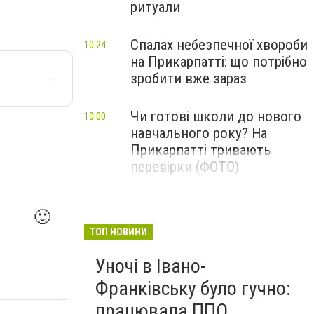
ритуали
Спалах небезпечної хвороби
10:24
на Прикарпатті: що потрібно
зробити вже зараз
Чи готові школи до нового
10:00
навчального року? На
Прикарпатті тривають
перевірки (ФОТО)
🙂
ТОП НОВИНИ
Уночі в Івано-
Франківську було гучно:
працювала ППО