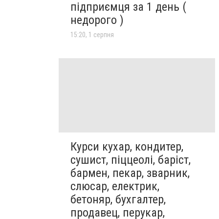
підприємця за 1 день (
недорого )
15:20, 1 серпня
Курси кухар, кондитер,
сушист, піццеолі, баріст,
бармен, пекар, зварник,
слюсар, електрик,
бетоняр, бухгалтер,
продавец, перукар,