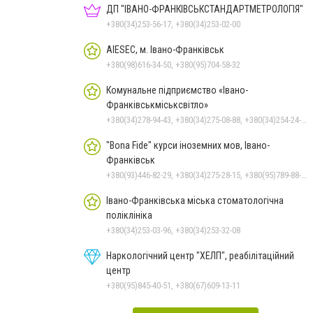
ДП "ІВАНО-ФРАНКІВСЬК­СТАНДАРТ­МЕТРОЛОГІЯ"
+380(34)253-56-17, +380(34)253-02-00
AIESEC, м. Івано-Франківськ
+380(98)616-34-50, +380(95)704-58-32
Комунальне підприємство «Івано-
Франківськміськсвітло»
+380(34)278-94-43, +380(34)275-08-88, +380(34)254-24-63
"Bona Fide" курси іноземних мов, Івано-
Франківськ
+380(93)446-82-29, +380(34)275-28-15, +380(95)789-88-14, +380(67)343-02-99
Івано-Франківська міська стоматологічна
поліклініка
+380(34)253-03-96, +380(34)253-32-08
Наркологічний центр "ХЕЛП", реабілітаційний
центр
+380(95)845-40-51, +380(67)609-13-11