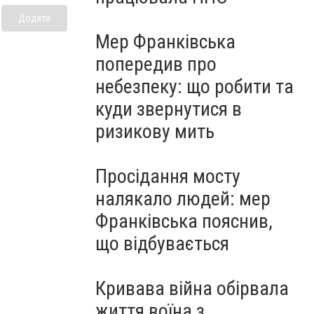
Додати
Мер Франківська
попередив про
небезпеку: що робити та
куди звернутися в
ризикову мить
Просідання мосту
налякало людей: мер
Франківська пояснив,
що відбувається
Кривава війна обірвала
життя воїна з