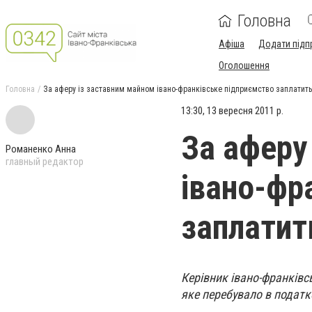
Головна
Афіша
Додати підп
Оголошення
Головна
За аферу із заставним майном івано-франківське підприємство заплатить
13:30, 13 вересня 2011 р.
За аферу
Романенко Анна
главный редактор
івано-фр
заплатит
Керівник івано-франківс
яке перебувало в податк