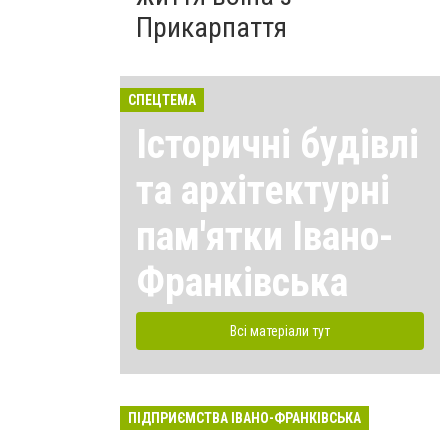
Прикарпаття
СПЕЦТЕМА
Історичні будівлі
та архітектурні
пам'ятки Івано-
Франківська
Всі матеріали тут
ПІДПРИЄМСТВА ІВАНО-ФРАНКІВСЬКА