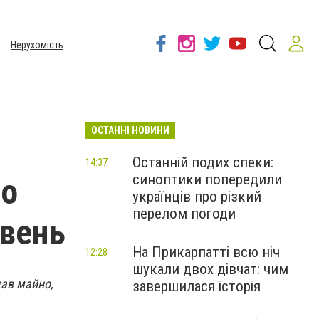
Нерухомість
ОСТАННІ НОВИНИ
Останній подих спеки:
14:37
синоптики попередили
во
українців про різкий
перелом погоди
ивень
На Прикарпатті всю ніч
12:28
шукали двох дівчат: чим
дав майно,
завершилася історія