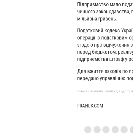
Підприємство мало подат
чинного законодавства, 
мільйона гривень.
Податковий кодекс Украї
операції із податковим 
згодою про відчуження за
перед бюджетом, реалізу
підприємства штраф у роз
Для вжиття заходів по п
передано управлінню пода
Якщо ви помітили помилку, виділіть нео
FRANUK.COM