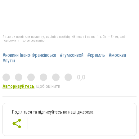
Якщо ви помітили помилку, виділіть необхідний текст і натисніть Ctrl + Enter, щоб
повідомити про це редакцію
#новини Івано-Франківська
#гумконвой
#кремль
#москва
#путін
0,0
Авторизуйтесь
, щоб оцінити
Поділіться та підписуйтесь на наші джерела