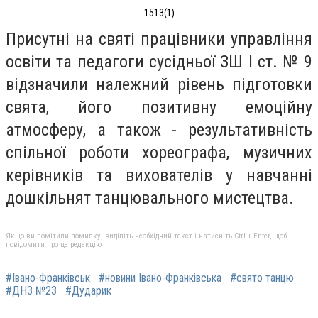
1513(1)
Присутні на святі працівники управління
освіти та педагоги сусідньої ЗШ I ст. № 9
відзначили належний рівень підготовки
свята, його позитивну емоційну
атмосферу, а також - результативність
спільної роботи хореографа, музичних
керівників та вихователів у навчанні
дошкільнят танцювального мистецтва.
Якщо ви помітили помилку, виділіть необхідний текст і натисніть Ctrl + Enter, щоб
повідомити про це редакцію
#Івано-Франківськ
#новини Івано-Франківська
#свято танцю
#ДНЗ №23
#Дударик