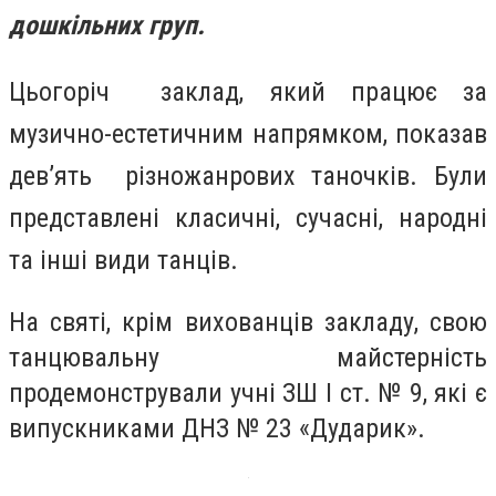
дошкільних груп.
Цьогоріч заклад, який працює за
музично-естетичним напрямком, показав
дев’ять різножанрових таночків. Були
представлені класичні, сучасні, народні
та інші види танців.
На святі, крім вихованців закладу, свою
танцювальну майстерність
продемонстрували учні ЗШ I ст. № 9, які є
випускниками ДНЗ № 23 «Дударик».