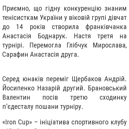
Приємно, що гідну конкуренцію знаним
тенісисткам України у віковій групі дівчат
до 14 років створила франківчанка
Анастасія Боднарук. Настя третя на
турнірі. Перемогла Глібчук Мирослава,
Сарафин Анастасія друга.
Серед юнаків переміг Щербаков Андрій.
Йосипенко Назарій другий. Брановський
Валентин посів третю сходинку
п’єдесталу пошани турніру.
«Iron Cup» – ініціатива спортивного клубу