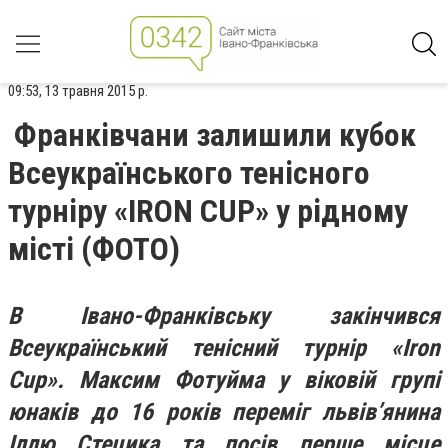
09:53, 13 травня 2015 р.
Франківчани залишили кубок
Всеукраїнського тенісного
турніру «IRON CUP» у рідному
місті (ФОТО)
В Івано-Франківську закінчився
Всеукраїнський тенісний турнір «Iron
Cup». Максим Фотуйма у віковій групі
юнаків до 16 років переміг львів’янина
Іллю Стецика та посів перше місце