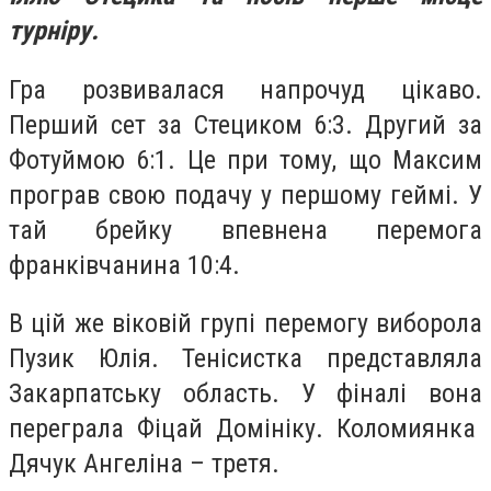
турніру.
Гра розвивалася напрочуд цікаво.
Перший сет за Стециком 6:3. Другий за
Фотуймою 6:1. Це при тому, що Максим
програв свою подачу у першому геймі. У
тай брейку впевнена перемога
франківчанина 10:4.
В цій же віковій групі перемогу виборола
Пузик Юлія. Тенісистка представляла
Закарпатську область. У фіналі вона
переграла Фіцай Домініку. Коломиянка
Дячук Ангеліна – третя.