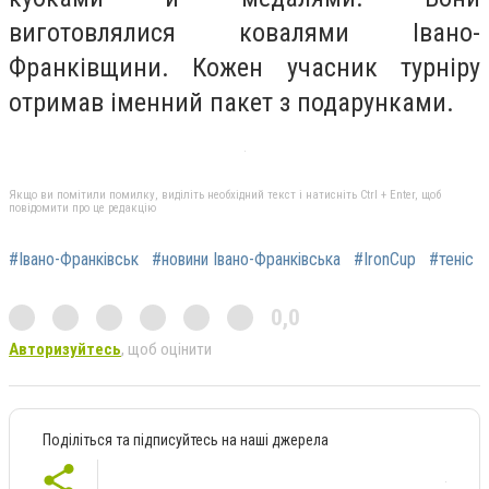
виготовлялися ковалями Івано-
Франківщини. Кожен учасник турніру
отримав іменний пакет з подарунками.
Якщо ви помітили помилку, виділіть необхідний текст і натисніть Ctrl + Enter, щоб
повідомити про це редакцію
#Івано-Франківськ
#новини Івано-Франківська
#IronCup
#теніс
0,0
Авторизуйтесь
, щоб оцінити
Поділіться та підписуйтесь на наші джерела