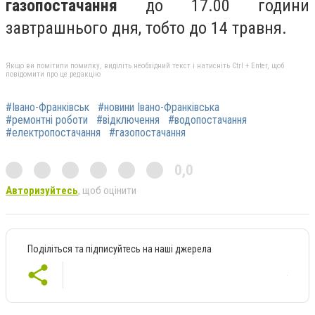
газопостачання
до 17.00 години
завтрашнього дня, тобто до 14 травня.
Якщо ви помітили помилку, виділіть необхідний текст і натисніть Ctrl + Enter, щоб
повідомити про це редакцію
#Івано-Франківськ
#новини Івано-Франківська
#ремонтні роботи
#відключення
#водопостачання
#електропостачання
#газопостачання
0,0
Авторизуйтесь
, щоб оцінити
Поділіться та підписуйтесь на наші джерела