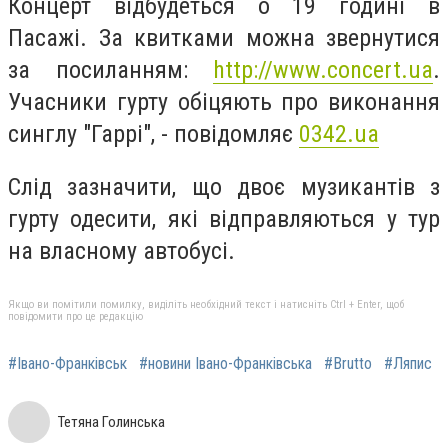
Концерт відбудеться о 19 годині в
Пасажі. За квитками можна звернутися
за посиланням:
http://www.concert.ua
.
Учасники гурту обіцяють про виконання
синглу "Гаррі", - повідомляє
0342.ua
Слід зазначити, що двоє музикантів з
гурту одесити, які відправляються у тур
на власному автобусі.
Якщо ви помітили помилку, виділіть необхідний текст і натисніть Ctrl + Enter, щоб
повідомити про це редакцію
#Івано-Франківськ
#новини Івано-Франківська
#Brutto
#Ляпис
Тетяна Голинська