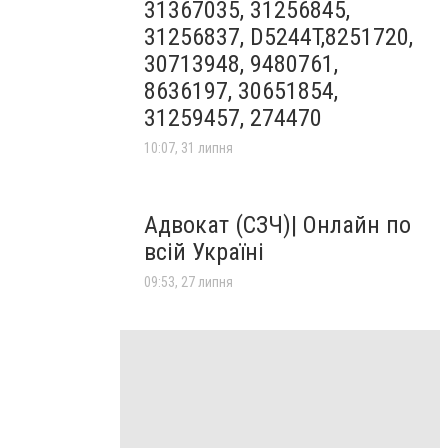
31367035, 31256845,
31256837, D5244T,8251720,
30713948, 9480761,
8636197, 30651854,
31259457, 274470
10:07, 31 липня
Адвокат (СЗЧ)| Онлайн по
всій Україні
09:53, 27 липня