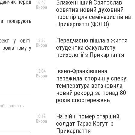
йданчик перед
Блаженніший Святослав
16:46
Вчора
освятив новий духовний
простір для семінаристів на
ри подарують
Прикарпатті (ФОТО)
Передчасно пішла з життя
ект у світі,
13:30
Вчора
студентка факультету
років тому у
психології з Прикарпаття
Івано-Франківщина
13:04
Вчора
пережила історичну спеку:
температура встановила
новий рекорд за понад 80
років спостережень
тобы оценить
На війні помер старший
10:12
Вчора
солдат Тарас Когут із
Прикарпаття