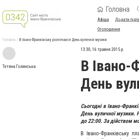
Головна
Афіша
Додати підп
Оголошення
Головна
В Івано-Франківську розпочався День вуличної музики
13:30, 16 травня 2015 р.
В Івано-
Тетяна Голинська
День вул
Сьогодні в Івано-Франкі
День вуличної музики. Н
до 22:00. За дійством м
В Івано-Франківську пл