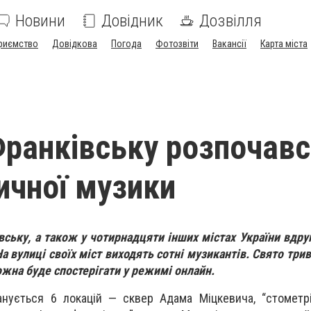
Новини
Довідник
Дозвілля
риємство
Довідкова
Погода
Фотозвіти
Вакансії
Карта міста
Франківську розпочав
ичної музики
вську, а також у чотирнадцяти інших містах України вдру
а вулиці своїх міст виходять сотні музикантів. Свято три
ожна буде спостерігати у режимі онлайн.
анується 6 локацій — сквер Адама Міцкевича, “стометрі