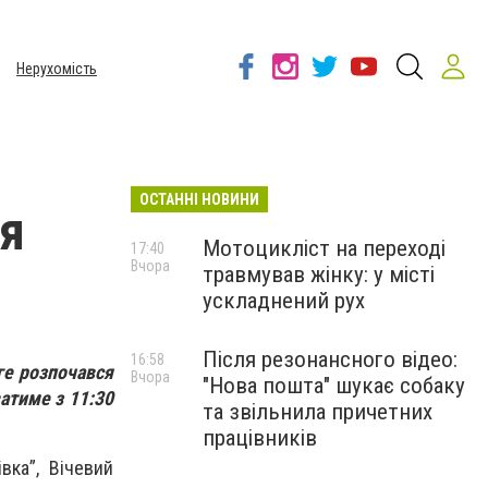
Нерухомість
ОСТАННІ НОВИНИ
ся
Мотоцикліст на переході
17:40
Вчора
травмував жінку: у місті
ускладнений рух
Після резонансного відео:
16:58
ге розпочався
Вчора
"Нова пошта" шукає собаку
ватиме з 11:30
та звільнила причетних
працівників
вка”, Вічевий