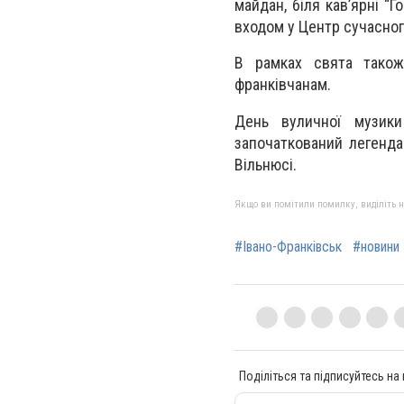
майдан, біля кав’ярні “
входом у Центр сучасног
В рамках свята також
франківчанам.
День вуличної музики
започаткований легенд
Вільнюсі.
Якщо ви помітили помилку, виділіть нео
#Івано-Франківськ
#новини 
Поділіться та підписуйтесь на