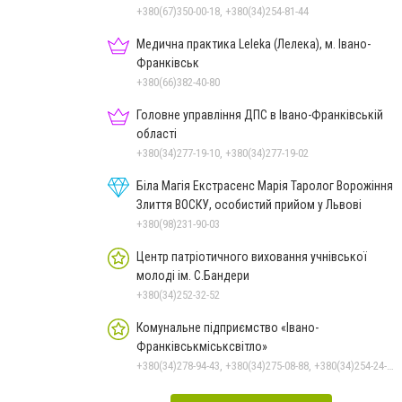
+380(67)350-00-18, +380(34)254-81-44
Медична практика Leleka (Лелека), м. Івано-
Франківськ
+380(66)382-40-80
Головне управління ДПС в Івано-Франківській
області
+380(34)277-19-10, +380(34)277-19-02
Біла Магія Екстрасенс Марія Таролог Ворожіння
Злиття ВОСКУ, особистий прийом у Львові
+380(98)231-90-03
Центр патріотичного виховання учнівської
молоді ім. С.Бандери
+380(34)252-32-52
Комунальне підприємство «Івано-
Франківськміськсвітло»
+380(34)278-94-43, +380(34)275-08-88, +380(34)254-24-63