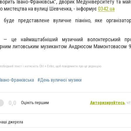
Говорить Івано-Франківськ”, дворик Медуніверситету та ма
о мистецтва на вулиці Шевченка, - інформує
0342.ua
 буде представлене вуличне піаніно, яке організато
 — це наймаштабніший музичний волонтерський про
арним литовським музикантом Андрюсом Мамонтовасом 9 
бхідний текст і натисніть Ctrl + Enter, щоб повідомити про це редакцію
Івано-Франківська
#День вуличної музики
0,0
Оцініть першим
Авторизируйтесь
, ч
 наші джерела