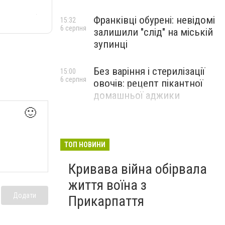
Франківці обурені: невідомі
15:32
6 серпня
залишили "слід" на міській
зупинці
Без варіння і стерилізації
15:00
6 серпня
овочів: рецепт пікантної
домашньої аджики
🙂
ТОП НОВИНИ
Кривава війна обірвала
життя воїна з
Додати
Прикарпаття