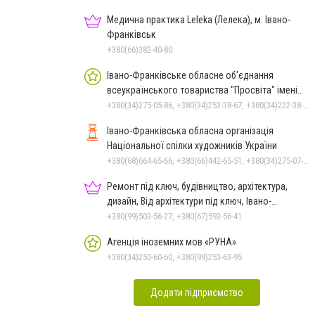
Медична практика Leleka (Лелека), м. Івано-
Франківськ
+380(66)382-40-80
Івано-Франківське обласне об'єднання
всеукраїнського товариства "Просвіта" імені
Тараса Шевченка
+380(34)275-05-86, +380(34)253-38-67, +380(34)222-38-67
Івано-Франківська обласна організація
Національної спілки художників України
+380(68)664-65-66, +380(66)442-65-51, +380(34)275-07-97, +380(34)222-47-79
Ремонт під ключ, будівництво, архітектура,
дизайн, Від архітектури під ключ, Івано-
Франківськ
+380(99)503-56-27, +380(67)593-56-41
Агенція іноземних мов «РУНА»
+380(34)250-60-60, +380(99)253-63-95
Додати підприємство