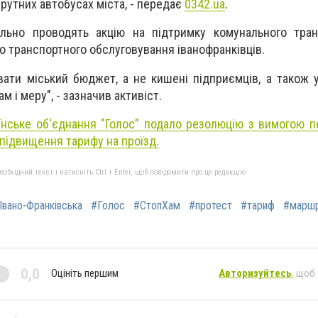
шрутних автобусах міста, - передає
0342.ua
.
пільно проводять акцію на підтримку комунального тра
 транспортного обслуговування іванофранківців.
ати міський бюджет, а не кишені підприємців, а також
м і меру", - зазначив активіст.
їнське об'єднання "Голос" подало резолюцію з вимогою п
підвищення тарифу на проїзд.
бхідний текст і натисніть Ctrl + Enter, щоб повідомити про це редакцію
Івано-Франківська
#Голос
#СтопХам
#протест
#тариф
#маршр
0,0
Оцініть першим
Авторизуйтесь
, щоб