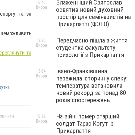
Блаженніший Святослав
16:46
Вчора
освятив новий духовний
нспорту та за
простір для семінаристів на
Прикарпатті (ФОТО)
 унеможливить
Передчасно пішла з життя
13:30
Вчора
студентка факультету
ереглянути та
психології з Прикарпаття
Івано-Франківщина
13:04
Вчора
пережила історичну спеку:
температура встановила
утка
новий рекорд за понад 80
років спостережень
На війні помер старший
 оцінити
10:12
Вчора
солдат Тарас Когут із
Прикарпаття