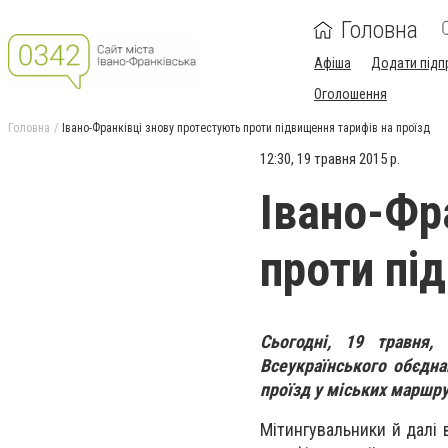
Головна
Афіша
Додати підп
Оголошення
Головна
Івано-Франківці знову протестують проти підвищення тарифів на проїзд
12:30, 19 травня 2015 р.
Івано-Фр
проти пі
Сьогодні, 19 травня, 
Всеукраїнського обєдн
проїзд у міських маршру
Мітингувальники й далі