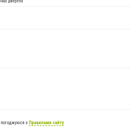
 наші джерела
я погоджуюся з
Правилами сайту