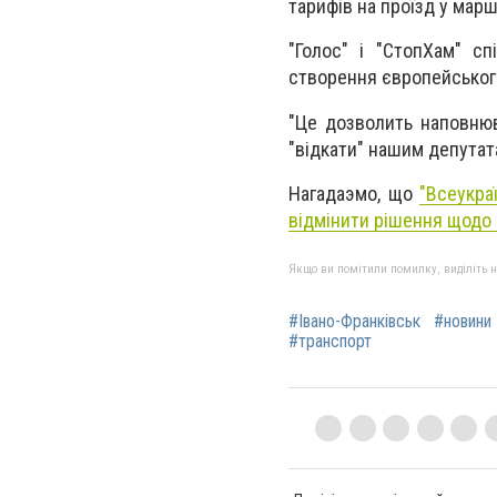
тарифів на проїзд у мар
"Голос" і "СтопХам" с
створення європейського
"Це дозволить наповнюв
"відкати" нашим депутата
Нагадаэмо, що
"Всеукра
відмінити рішення щодо 
Якщо ви помітили помилку, виділіть нео
#Івано-Франківськ
#новини 
#транспорт