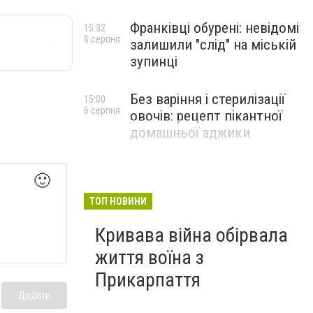
Франківці обурені: невідомі
15:32
6 серпня
залишили "слід" на міській
зупинці
Без варіння і стерилізації
15:00
6 серпня
овочів: рецепт пікантної
домашньої аджики
🙂
ТОП НОВИНИ
Кривава війна обірвала
життя воїна з
Прикарпаття
Додати