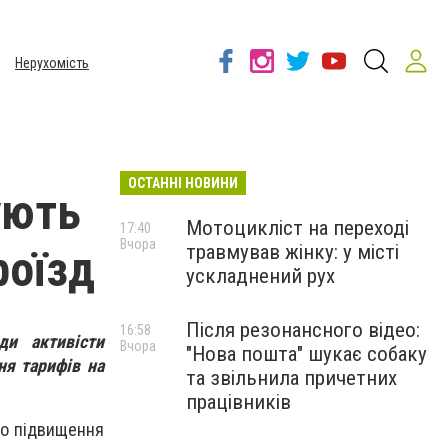
Нерухомість
ОСТАННІ НОВИНИ
ують
Мотоцикліст на переході
17:40
Вчора
травмував жінку: у місті
роїзд
ускладнений рух
Після резонансного відео:
16:58
ди активісти
Вчора
"Нова пошта" шукає собаку
ня тарифів на
та звільнила причетних
працівників
до підвищення