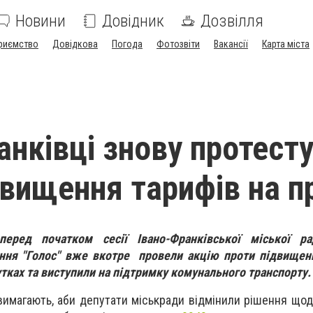
Новини
Довідник
Дозвілля
риємство
Довідкова
Погода
Фотозвіти
Вакансії
Карта міста
анківці знову протест
двищення тарифів на п
перед початком сесії Івано-Франківської міської ра
ання "Голос" вже вкотре провели акцію проти підвищен
тках та виступили на підтримку комунального транспорту.
 вимагають, аби депутати міськради відмінили рішення що