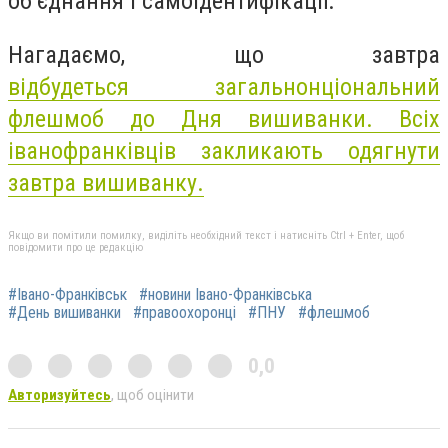
об’єднання і самоідентифікації.
Нагадаємо, що завтра
відбудеться загальнонціональний
флешмоб до Дня вишиванки. Всіх
іванофранківців закликають одягнути
завтра вишиванку.
Якщо ви помітили помилку, виділіть необхідний текст і натисніть Ctrl + Enter, щоб
повідомити про це редакцію
#Івано-Франківськ
#новини Івано-Франківська
#День вишиванки
#правоохоронці
#ПНУ
#флешмоб
0,0
Авторизуйтесь
, щоб оцінити