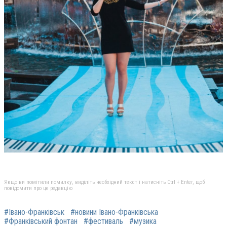
Якщо ви помітили помилку, виділіть необхідний текст і натисніть Ctrl + Enter, щоб
повідомити про це редакцію
#Івано-Франківськ
#новини Івано-Франківська
#Франківський фонтан
#фестиваль
#музика