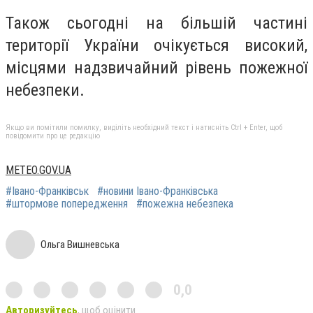
Також сьогодні на більшій частині
території України очікується високий,
місцями надзвичайний рівень пожежної
небезпеки.
Якщо ви помітили помилку, виділіть необхідний текст і натисніть Ctrl + Enter, щоб
повідомити про це редакцію
METEO.GOV.UA
#Івано-Франківськ
#новини Івано-Франківська
#штормове попередження
#пожежна небезпека
Ольга Вишневська
0,0
Авторизуйтесь
, щоб оцінити