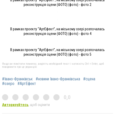
В рамках проекту “АртЕфект”, на міському озері розпочалась
реконструкція сцени (ФОТО) (фото) - фото 2
В рамках проекту “АртЕфект”, на міському озері розпочалась
реконструкція сцени (ФОТО) (фото) - фото 4
В рамках проекту “АртЕфект”, на міському озері розпочалась
реконструкція сцени (ФОТО) (фото) - фото 5
Якщо ви помітили помилку, виділіть необхідний текст і натисніть Ctrl + Enter, щоб
повідомити про це редакцію
#Івано-Франківськ
#новини Івано-Франківська
#сцена
#озеро
#АртЕфект
0,0
Авторизуйтесь
, щоб оцінити