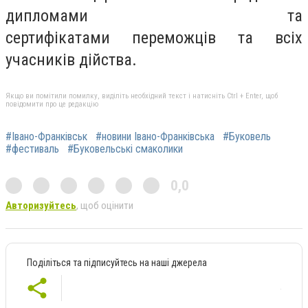
дипломами та
сертифікатами переможців та всіх
учасників дійства.
Якщо ви помітили помилку, виділіть необхідний текст і натисніть Ctrl + Enter, щоб
повідомити про це редакцію
#Івано-Франківськ
#новини Івано-Франківська
#Буковель
#фестиваль
#Буковельські смаколики
0,0
Авторизуйтесь
, щоб оцінити
Поділіться та підписуйтесь на наші джерела