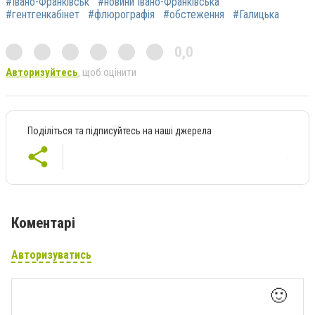
#Івано-Франківськ
#новини Івано-Франківська
#гентгенкабінет
#флюрографія
#обстеження
#Галицька
0,0
Авторизуйтесь
, щоб оцінити
Поділіться та підписуйтесь на наші джерела
Коментарі
Авторизуватись
🙂