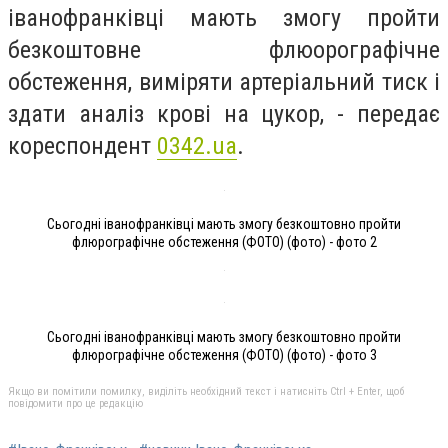
іванофранківці мають змогу пройти
безкоштовне флюорографічне
обстеження, виміряти артеріальний тиск і
здати аналіз крові на цукор, - передає
кореспондент
0342.ua
.
Сьогодні іванофранківці мають змогу безкоштовно пройти
флюрографічне обстеження (ФОТО) (фото) - фото 2
Сьогодні іванофранківці мають змогу безкоштовно пройти
флюрографічне обстеження (ФОТО) (фото) - фото 3
Якщо ви помітили помилку, виділіть необхідний текст і натисніть Ctrl + Enter, щоб
повідомити про це редакцію