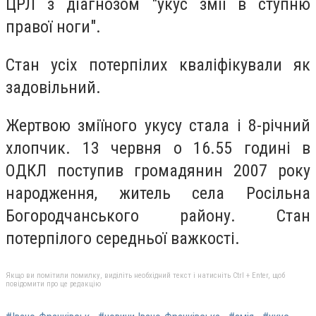
ЦРЛ з діагнозом "укус змії в ступню
правої ноги".
Стан усіх потерпілих кваліфікували як
задовільний.
Жертвою зміїного укусу стала і 8-річний
хлопчик. 13 червня о 16.55 годині в
ОДКЛ поступив громадянин 2007 року
народження, житель села Росільна
Богородчанського району. Стан
потерпілого середньої важкості.
Якщо ви помітили помилку, виділіть необхідний текст і натисніть Ctrl + Enter, щоб
повідомити про це редакцію