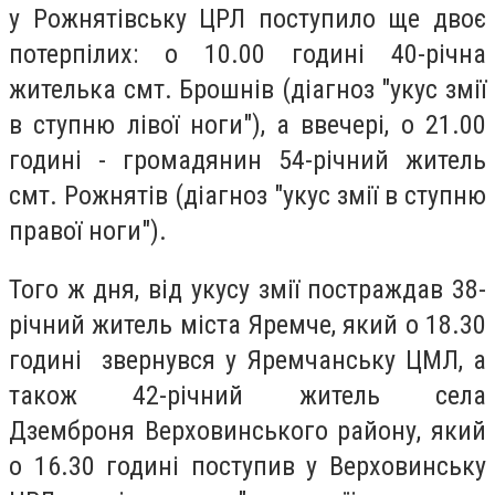
у Рожнятівську ЦРЛ поступило ще двоє
потерпілих: о 10.00 годині 40-річна
жителька смт. Брошнів (діагноз "укус змії
в ступню лівої ноги"), а ввечері, о 21.00
годині - громадянин 54-річний житель
смт. Рожнятів (діагноз "укус змії в ступню
правої ноги").
Того ж дня, від укусу змії постраждав 38-
річний житель міста Яремче, який о 18.30
годині звернувся у Яремчанську ЦМЛ, а
також 42-річний житель села
Дземброня Верховинського району, який
о 16.30 годині поступив у Верховинську