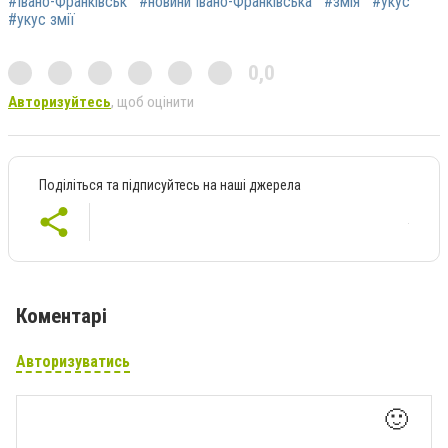
#Івано-Франківськ
#новини Івано-Франківська
#змія
#укус
#укус змії
0,0
Авторизуйтесь
, щоб оцінити
Поділіться та підписуйтесь на наші джерела
Коментарі
Авторизуватись
🙂