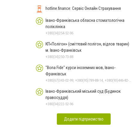
hotline.finance: Сервіс Онлайн Страхування
Івано-Франківська обласна стоматологічна
поліклініка
+380(34)254-52-96
КП«Полігон» (сміттєвий полігон, відлов тварин)
м. Івано-Франківськ
+380(34)250-73-88
"Bona Fide" курси іноземних мов, Івано-
Франківськ
+380(67)343-02-99, +380(95)789-88-14, +380(93)446-82-29, +380(34)275-28-15
Івано-Франківський міський суд (Будинок
правосуддя)
+380(34)222-52-96
Додати підприємство