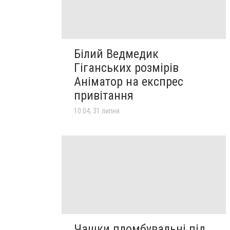
Білий Ведмедик
Гіганських розмірів
Аніматор на експрес
привітання
10:04, 31 липня
Чашки пломбувальні під