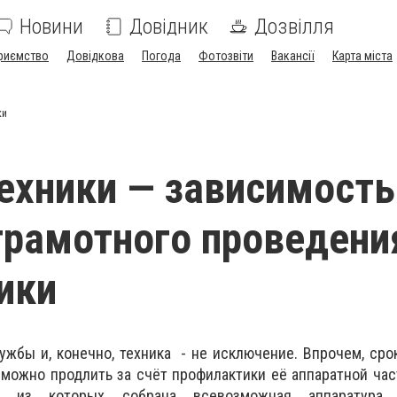
Новини
Довідник
Дозвілля
риємство
Довідкова
Погода
Фотозвіти
Вакансії
Карта міста
ки
ехники — зависимость
грамотного проведени
ики
ужбы и, конечно, техника - не исключение. Впрочем, сро
 можно продлить за счёт профилактики её аппаратной част
е из которых собрана всевозможная аппаратура