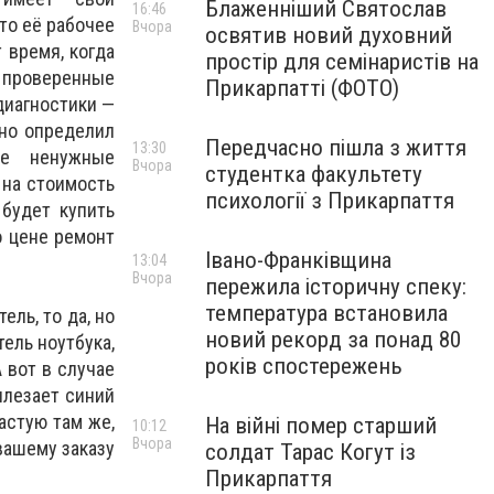
Блаженніший Святослав
16:46
то её рабочее
Вчора
освятив новий духовний
 время, когда
простір для семінаристів на
проверенные
Прикарпатті (ФОТО)
диагностики —
рно определил
Передчасно пішла з життя
13:30
ие ненужные
Вчора
студентка факультету
 на стоимость
психології з Прикарпаття
 будет купить
о цене ремонт
Івано-Франківщина
13:04
Вчора
пережила історичну спеку:
температура встановила
ль, то да, но
новий рекорд за понад 80
ель ноутбука,
років спостережень
 вот в случае
ылезает синий
частую там же,
На війні помер старший
10:12
Вчора
 вашему заказу
солдат Тарас Когут із
Прикарпаття