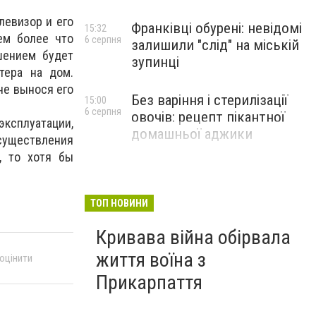
левизор и его
Франківці обурені: невідомі
15:32
ем более что
6 серпня
залишили "слід" на міській
шением будет
зупинці
тера на дом.
не вынося его
Без варіння і стерилізації
15:00
6 серпня
овочів: рецепт пікантної
эксплуатации,
домашньої аджики
осуществления
, то хотя бы
ТОП НОВИНИ
Кривава війна обірвала
життя воїна з
 оцінити
Прикарпаття