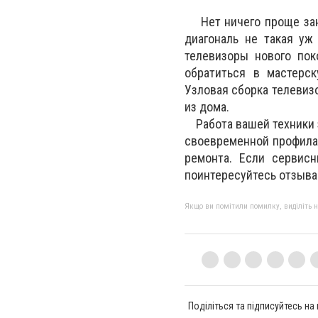
Нет ничего проще занес
диагональ не такая уж
телевизоры нового по
обратиться в мастерс
Узловая сборка телевиз
из дома.
Работа вашей техники з
своевременной профилак
ремонта. Если сервисн
поинтересуйтесь отзыва
Якщо ви помітили помилку, виділіть нео
Поділіться та підписуйтесь на