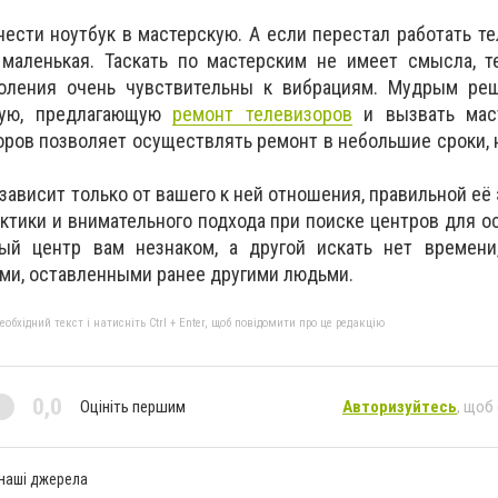
ти ноутбук в мастерскую. А если перестал работать те
 маленькая. Таскать по мастерским не имеет смысла, т
коления очень чувствительны к вибрациям. Мудрым ре
кую, предлагающую
ремонт телевизоров
и вызвать мас
оров позволяет осуществлять ремонт в небольшие сроки, 
ависит только от вашего к ней отношения, правильной её 
тики и внимательного подхода при поиске центров для 
ый центр вам незнаком, а другой искать нет времени
ми, оставленными ранее другими людьми.
бхідний текст і натисніть Ctrl + Enter, щоб повідомити про це редакцію
0,0
Оцініть першим
Авторизуйтесь
, щоб
 наші джерела