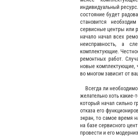
индивидуальный ресурс. 
состояние будет радова
становится необходи
сервисные центры или 
начало начал всех ремо
неисправность, а с
комплектующие. Честнос
ремонтных работ. Случ
новые комплектующие, ч
во многом зависит от ва
Всегда ли необходимо ср
желательно хоть какие-т
который начал сильно гр
отказа его функциониро
экран, то самое время 
на базе сервисного цент
провести и его модерни