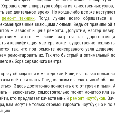
Хорошо, если аппаратура собрана из качественных узлов, 
ть вас длительное время. Но когда-либо все же наступает
м
ремонт техники
. Тогда лучше всего обращаться в 
рекомендованные знающими людьми. Ведь от правильной 
нтов — зависит и цена ремонта. Допустим, мастер неве
ледствием этого — ваши затраты на дорогостоящ
ть и квалификация мастера может существенно повлиять
ается так, что при ремонте неисправного узла дешевле
ем ремонтировать их. Так что быстрый и оптимальный п
шего выбора сервисного центра.
азу обращаться в мастерские. Если, вы только пользовате
о азы всё-таки знать. Предположим вы счастливый обладат
еться. Здесь достаточно почистить его от грязи и пыли. А
вать — включаться, самостоятельно гаснет монитор или в
найти, кто предлагает качественный
ремонт ноутбуков
. За
ра, вам могут не только отремонтировать ноутбук, но и по
зацию.