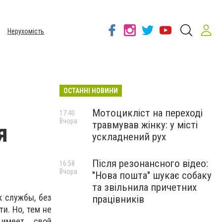
Нерухомість
ОСТАННІ НОВИНИ
Мотоцикліст на переході
17:40
Вчора
травмував жінку: у місті
я
ускладнений рух
Після резонансного відео:
16:58
Вчора
"Нова пошта" шукає собаку
та звільнила причетних
к службы, без
працівників
и. Но, тем не
 имеет свой