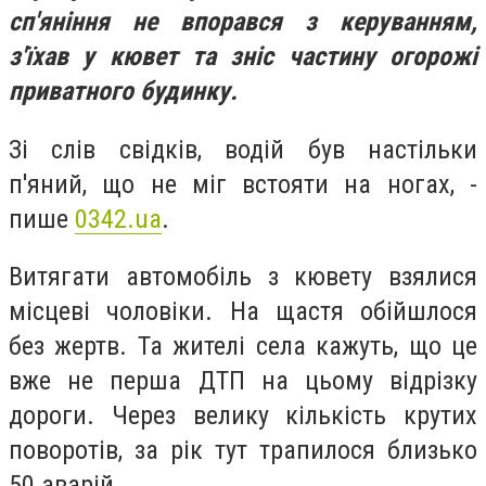
сп'яніння не впорався з керуванням,
з'їхав у кювет та
зніс частину огорожі
приватного будинку.
Зі слів свідків, водій був настільки
п'яний, що не міг встояти на ногах, -
пише
0342.ua
.
Витягати автомобіль з кювету взялися
місцеві чоловіки. На щастя обійшлося
без жертв. Та жителі села кажуть, що це
вже не перша ДТП на цьому відрізку
дороги. Через велику кількість крутих
поворотів, за рік тут трапилося близько
50 аварій.