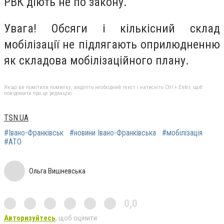
РВК діють не по закону.
Увага! Обсяги і кількісний склад
мобілізації не підлягають оприлюдненню
як складова мобілізаційного плану.
Якщо ви помітили помилку, виділіть необхідний текст і натисніть Ctrl + Enter, щоб
повідомити про це редакцію
TSN.UA
#Івано-Франківськ
#новини Івано-Франківська
#мобілізація
#АТО
Ольга Вишневська
0,0
Авторизуйтесь
, щоб оцінити