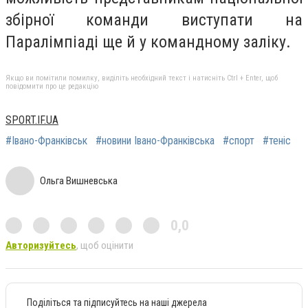
збірної команди виступати на
Паралімпіаді ще й у командному заліку.
Якщо ви помітили помилку, виділіть необхідний текст і натисніть Ctrl + Enter, щоб
повідомити про це редакцію
SPORT.IF.UA
#Івано-Франківськ
#новини Івано-Франківська
#спорт
#теніс
Ольга Вишневська
0,0
Авторизуйтесь
, щоб оцінити
Поділіться та підписуйтесь на наші джерела