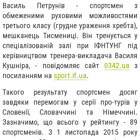
Василь Петрунів - спортсмен з
обмеженими руховими можливостями
третього класу (грудне ураження хребта),
мешканець Тисмениці. Він тренується у
спеціалізованій залі при ІФНТУНГ під
керівництвом тренера-викладача Василя
Кушніра, - повідомляє сайт
0342.ua
з
посиланням на
sport.if.ua
.
Такого результату спортсмен досяг
завдяки перемогам у серії про-турів у
Словенії, Словаччині та Німеччині.
Зазначимо, що всього у рейтингу - 89
спортсменів. З 1 листопада 2015 року