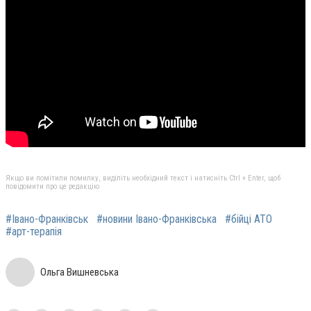
Якщо ви помітили помилку, виділіть необхідний текст і натисніть Ctrl + Enter, щоб
повідомити про це редакцію
#Івано-Франківськ
#новини Івано-Франківська
#бійці АТО
#арт-терапія
Ольга Вишневська