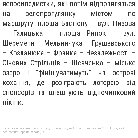
велосипедистки, які потім відправляться
на велопрогулянку містом по
маршруту: площа Бастіону – вул. Низова
– Галицька – площа Ринок – вул.
Шеремети – Мельничука – Грушевського
– Козланюка – Франка – Незалежності –
Січових Стрільців – Шевченка – міське
озеро і "фінішуватимуть" на острові
кохання, де розіграють лотерею від
спонсорів та влаштують відпочинковий
пікнік.
Якщо ви помітили помилку, виділіть необхідний текст і натисніть Ctrl + Enter, щоб
повідомити про це редакцію