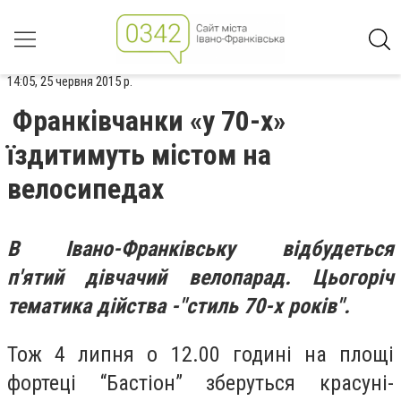
14:05, 25 червня 2015 р.
Франківчанки «у 70-х»
їздитимуть містом на
велосипедах
В Івано-Франківську відбудеться
п'ятий
дівчачий
велопарад. Цьогоріч
тематика дійства -"стиль 70-х років".
Тож 4 липня о 12.00 годині на площі
фортеці “Бастіон” зберуться красуні-