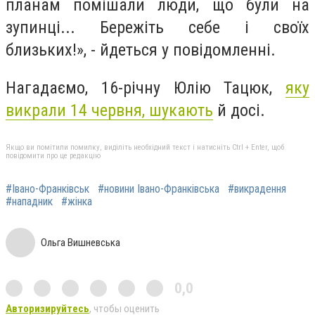
планам помішали люди, що були на
зупинці... Бережіть себе і своїх
близьких!», - йдеться у повідомленні.
Нагадаємо, 16-річну Юлію Тацюк,
яку
викрали 14 червня, шукають
й досі.
Якщо ви помітили помилку, виділіть необхідний текст і натисніть Ctrl + Enter, щоб
повідомити про це редакцію
#Івано-Франківськ
#новини Івано-Франківська
#викрадення
#нападник
#жінка
Ольга Вишневська
0,0
Авторизируйтесь
, чтобы оценить