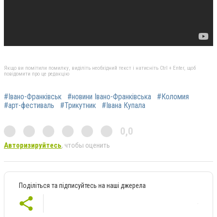
Якщо ви помітили помилку, виділіть необхідний текст і натисніть Ctrl + Enter, щоб
повідомити про це редакцію
#Івано-Франківськ
#новини Івано-Франківська
#Коломия
#арт-фестиваль
#Трикутник
#Івана Купала
0,0
Авторизируйтесь
, чтобы оценить
Поділіться та підписуйтесь на наші джерела