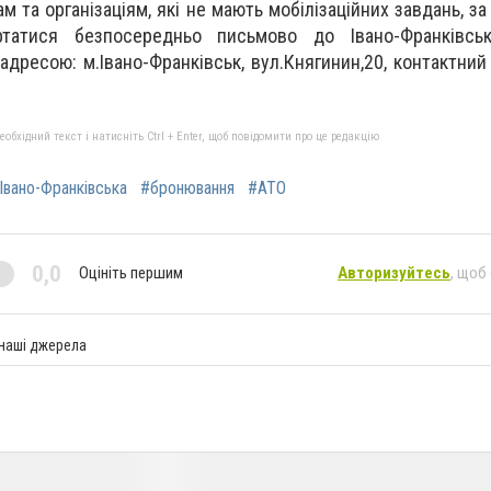
м та організаціям, які не мають мобілізаційних завдань, 
ртатися безпосередньо письмово до Івано-Франківськ
 адресою: м.Івано-Франківськ, вул.Княгинин,20, контактний
бхідний текст і натисніть Ctrl + Enter, щоб повідомити про це редакцію
Івано-Франківська
#бронювання
#АТО
0,0
Оцініть першим
Авторизуйтесь
, щоб
 наші джерела