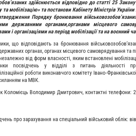
бов’язаних здійснюється відповідно до статті 25 Закону
у та мобілізацію» та постанови Кабінету Міністрів України
твердження Порядку бронювання військовозобов’язаних
ими державними органами,органами місцевого самов
ми і організаціями на період мобілізації та на воєнний ча
ники, що відповідають за бронювання військовозобов’яза
державних органах, органах місцевого самоврядування та п
 незалежно від форм власності, яким встановлені мобілізац
нки посвідчень у відділі з питань діяльності пра
ілізаційної роботи виконавчого комітету Івано-Франківської
силанням на МВК.
к Коломієць Володимир Дмитрович, контактні телефони: 2-
дчень про зарахування на спеціальний військовий облік: ві