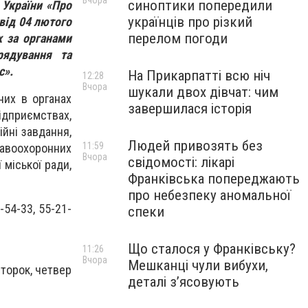
Вчора
синоптики попередили
 України «Про
українців про різкий
 від 04 лютого
перелом погоди
 за органами
рядування та
с».
На Прикарпатті всю ніч
12:28
Вчора
шукали двох дівчат: чим
них в органах
завершилася історія
ідприємствах,
ійні завдання,
Людей привозять без
11:59
воохоронних
Вчора
свідомості: лікарі
 міської ради,
Франківська попереджають
про небезпеку аномальної
54-33, 55-21-
спеки
Що сталося у Франківську?
11:26
Вчора
Мешканці чули вибухи,
второк, четвер
деталі з’ясовують