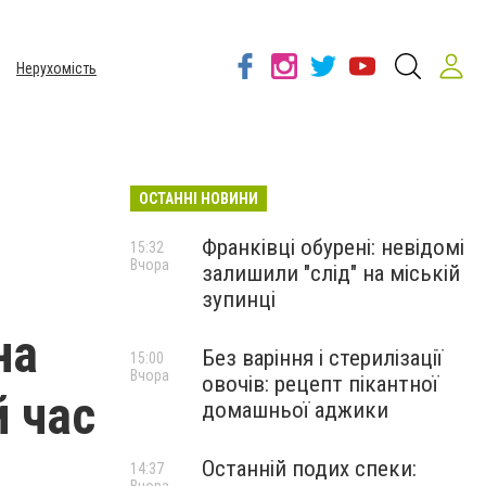
Нерухомість
ОСТАННІ НОВИНИ
Франківці обурені: невідомі
15:32
Вчора
залишили "слід" на міській
зупинці
на
Без варіння і стерилізації
15:00
Вчора
овочів: рецепт пікантної
й час
домашньої аджики
Останній подих спеки:
14:37