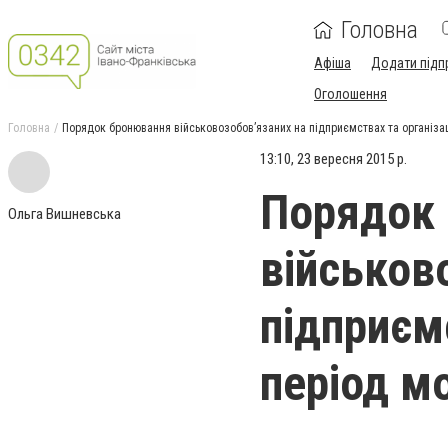
Головна
Афіша
Додати підп
Оголошення
Головна
Порядок бронювання військовозобов’язаних на підприємствах та організаці
13:10, 23 вересня 2015 р.
Порядок
Ольга Вишневська
військов
підприєм
період мо