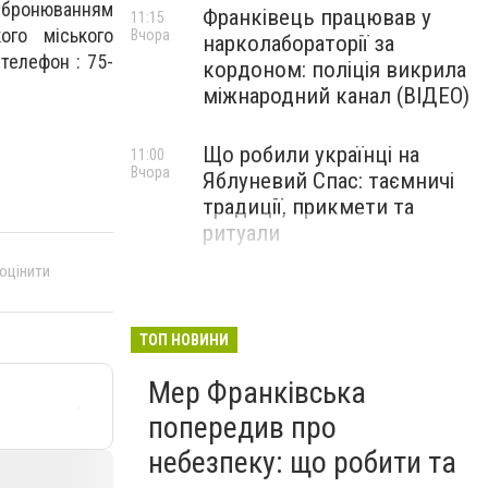
за бронюванням
Франківець працював у
11:15
ого міського
Вчора
нарколабораторії за
 телефон : 75-
кордоном: поліція викрила
міжнародний канал (ВІДЕО)
Що робили українці на
11:00
Вчора
Яблуневий Спас: таємничі
традиції, прикмети та
ритуали
 оцінити
ТОП НОВИНИ
Мер Франківська
попередив про
небезпеку: що робити та