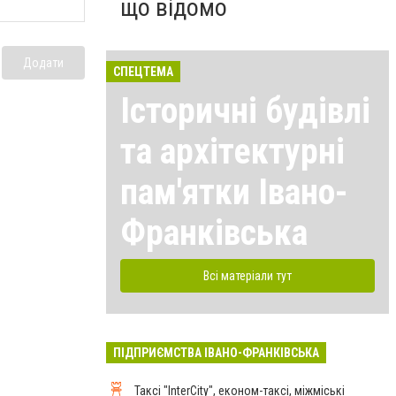
що відомо
Додати
СПЕЦТЕМА
Історичні будівлі
та архітектурні
пам'ятки Івано-
Франківська
Всі матеріали тут
ПІДПРИЄМСТВА ІВАНО-ФРАНКІВСЬКА
Таксі "InterCity", економ-таксі, міжміські