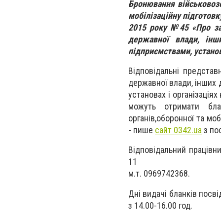
Бронювання військовозо
мобілізаційну підготовк
2015 року №45 «Про за
державної влади, інш
підприємствами, установа
Відповідальні представ
державної влади, інших 
установах і організаціях
можуть отримати бла
органів,оборонної та моб
- пише
сайт 0342.ua
з по
Відповідальний працівни
11
м.т. 0969742368.
Дні видачі бланків посві
з 14.00-16.00 год.