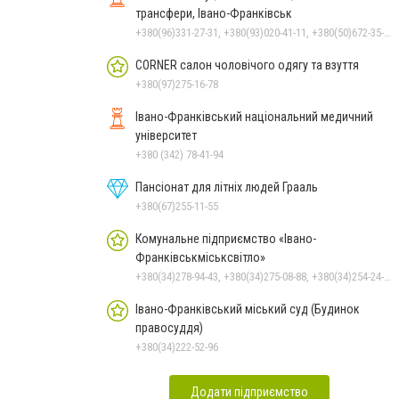
трансфери, Івано-Франківськ
+380(96)331-27-31, +380(93)020-41-11, +380(50)672-35-28
CORNER салон чоловічого одягу та взуття
+380(97)275-16-78
Івано-Франківський національний медичний
університет
+380 (342) 78-41-94
Пансіонат для літніх людей Грааль
+380(67)255-11-55
Комунальне підприємство «Івано-
Франківськміськсвітло»
+380(34)278-94-43, +380(34)275-08-88, +380(34)254-24-63
Івано-Франківський міський суд (Будинок
правосуддя)
+380(34)222-52-96
Додати підприємство