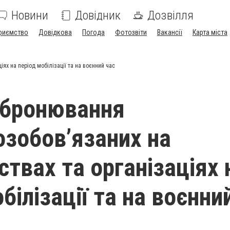
Новини
Довідник
Дозвілля
риємство
Довідкова
Погода
Фотозвіти
Вакансії
Карта міста
ях на період мобілізації та на воєнний час
 бронювання
озобов’язаних на
ствах та організаціях 
білізації та на воєнни