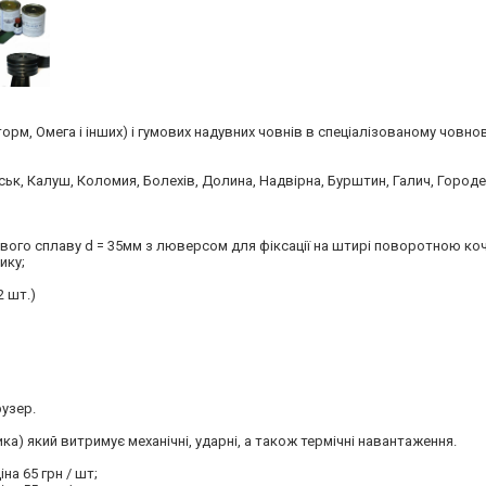
торм, Омега і інших) і гумових надувних човнів в спеціалізованому човно
ьк, Калуш, Коломия, Болехів, Долина, Надвірна, Бурштин, Галич, Городен
євого сплаву d = 35мм з люверсом для фіксації на штирі поворотною коч
ику;
2 шт.)
рузер.
а) який витримує механічні, ударні, а також термічні навантаження.
на 65 грн / шт;