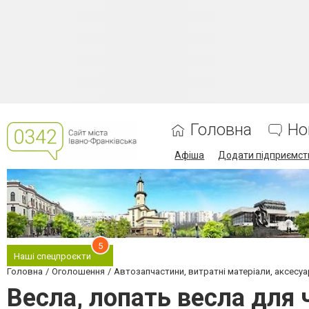
Головна
Но
Афіша
Додати підприємст
5
Наші спецпроєкти
Головна
Оголошення
Автозапчастини, витратні матеріали, аксесуа
Весла, лопать весла для ч