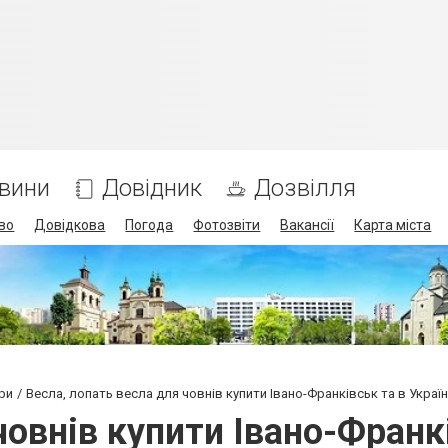
вини
Довідник
Дозвілля
во
Довідкова
Погода
Фотозвіти
Вакансії
Карта міста
ри
Весла, лопать весла для човнів купити Івано-Франківськ та в Україн
овнів купити Івано-Франкі