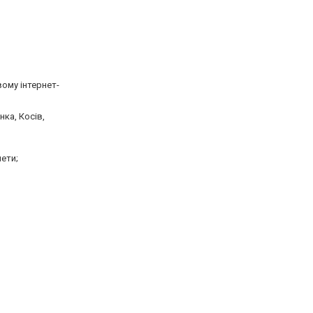
вому інтернет-
ка, Косів,
ети;