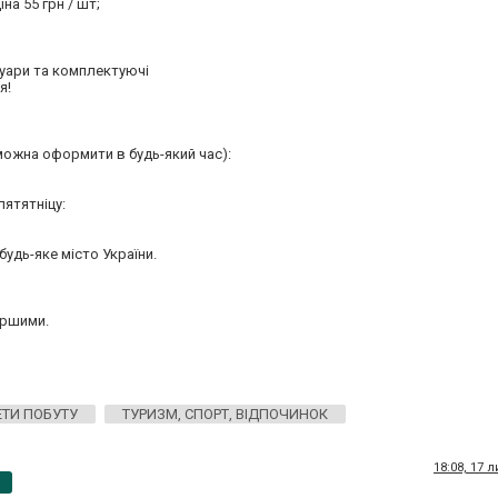
на 55 грн / шт;
суари та комплектуючі
я!
можна оформити в будь-який час):
пятятніцу:
удь-яке місто України.
ершими.
ТИ ПОБУТУ
ТУРИЗМ, СПОРТ, ВІДПОЧИНОК
18:08, 17 
p