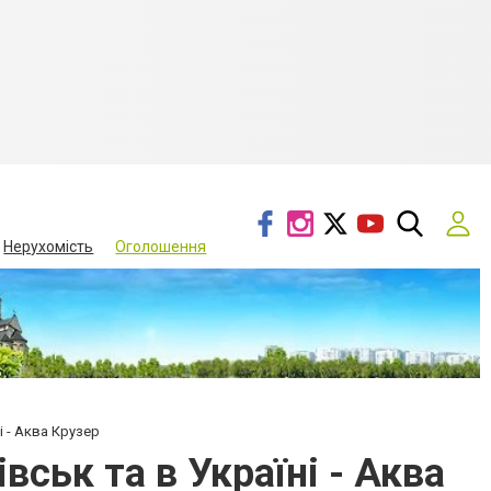
Нерухомість
Оголошення
і - Аква Крузер
вськ та в Україні - Аква