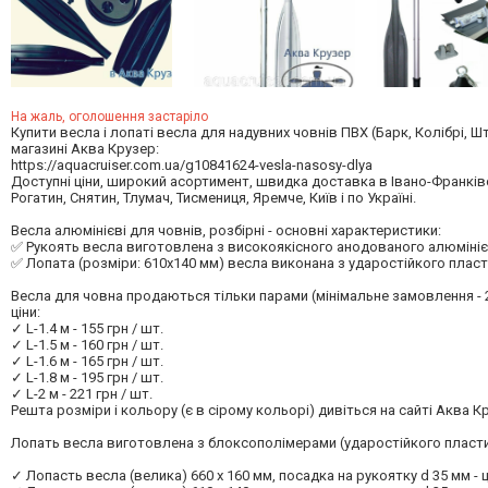
На жаль, оголошення застаріло
Купити весла і лопаті весла для надувних човнів ПВХ (Барк, Колібрі, Ш
магазині Аква Крузер:
https://aquacruiser.com.ua/g10841624-vesla-nasosy-dlya
Доступні ціни, широкий асортимент, швидка доставка в Івано-Франківс
Рогатин, Снятин, Тлумач, Тисмениця, Яремче, Київ і по Україні.
Весла алюмінієві для човнів, розбірні - основні характеристики:
✅ Рукоять весла виготовлена ​​з високоякісного анодованого алюміні
✅ Лопата (розміри: 610х140 мм) весла виконана з ударостійкого пласт
Весла для човна продаються тільки парами (мінімальне замовлення - 
ціни:
✓ L-1.4 м - 155 грн / шт.
✓ L-1.5 м - 160 грн / шт.
✓ L-1.6 м - 165 грн / шт.
✓ L-1.8 м - 195 грн / шт.
✓ L-2 м - 221 грн / шт.
Решта розміри і кольору (є в сірому кольорі) дивіться на сайті Аква К
Лопать весла виготовлена ​​з блоксополімерами (ударостійкого пластик
✓ Лопасть весла (велика) 660 х 160 мм, посадка на рукоятку d 35 мм - ці