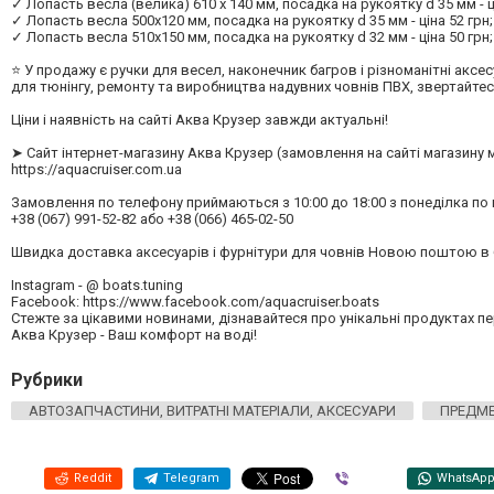
✓ Лопасть весла (велика) 610 х 140 мм, посадка на рукоятку d 35 мм - ці
✓ Лопасть весла 500х120 мм, посадка на рукоятку d 35 мм - ціна 52 грн;
✓ Лопасть весла 510х150 мм, посадка на рукоятку d 32 мм - ціна 50 грн;
⭐ У продажу є ручки для весел, наконечник багров і різноманітні аксе
для тюнінгу, ремонту та виробництва надувних човнів ПВХ, звертайтес
Ціни і наявність на сайті Аква Крузер завжди актуальні!
➤ Сайт інтернет-магазину Аква Крузер (замовлення на сайті магазину 
https://aquacruiser.com.ua
Замовлення по телефону приймаються з 10:00 до 18:00 з понеділка по 
+38 (067) 991-52-82 або +38 (066) 465-02-50
Швидка доставка аксесуарів і фурнітури для човнів Новою поштою в б
Instagram - @ boats.tuning
Facebook: https://www.facebook.com/aquacruiser.boats
Стежте за цікавими новинами, дізнавайтеся про унікальні продуктах п
Аква Крузер - Ваш комфорт на воді!
Рубрики
АВТОЗАПЧАСТИНИ, ВИТРАТНІ МАТЕРІАЛИ, АКСЕСУАРИ
ПРЕДМЕ
Reddit
Telegram
Viber
WhatsAp