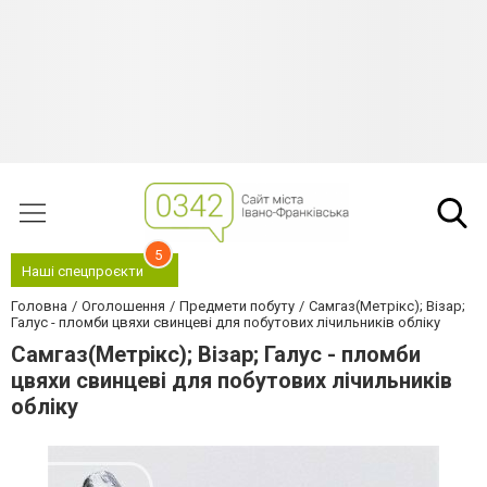
5
Наші спецпроєкти
Головна
Оголошення
Предмети побуту
Самгаз(Метрікс); Візар;
Галус - пломби цвяхи свинцеві для побутових лічильників обліку
Самгаз(Метрікс); Візар; Галус - пломби
цвяхи свинцеві для побутових лічильників
обліку