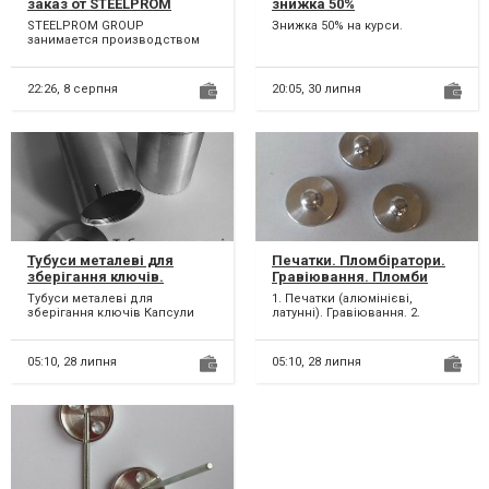
заказ от STEELPROM
знижка 50%
GROUP
STEELPROM GROUP
Знижка 50% на курси.
занимается производством
металлоконструкций
различной сложности для
частных заказчик...
22:26,
8 серпня
20:05,
30 липня
Тубуси металеві для
Печатки. Пломбіратори.
зберігання ключів.
Гравіювання. Пломби
Капсули часу.
свинцеві. Дріт
Тубуси металеві для
1. Печатки (алюмінієві,
пломбувальний.
зберігання ключів Капсули
латунні). Гравіювання. 2.
часу Тубуси для пломбування
Пломбіратори для
пломбою Тубуси д...
пломбування свинцевими
пломба...
05:10,
28 липня
05:10,
28 липня