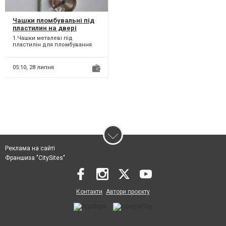
Чашки пломбувальні під
пластилин на двері
приміщень,
1.Чашки металеві під
сейфів.Печатки,
пластилін для пломбування
пломбіри.Гравіювання.
дверей приміщень 2. Чашки
металеві під пластилін...
05:10,
28 липня
Реклама на сайті
Франшиза "CitySites"
Контакти
Автори проєкту