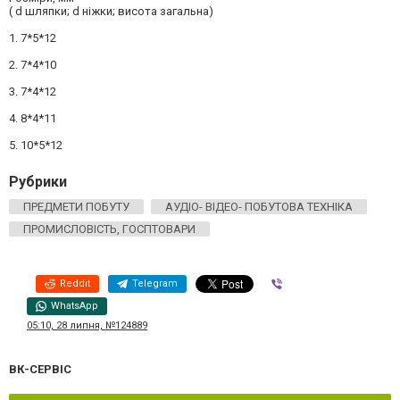
( d шляпки; d ніжки; висота загальна)
1. 7*5*12
2. 7*4*10
3. 7*4*12
4. 8*4*11
5. 10*5*12
Рубрики
ПРЕДМЕТИ ПОБУТУ
АУДІО- ВІДЕО- ПОБУТОВА ТЕХНІКА
ПРОМИСЛОВІСТЬ, ГОСПТОВАРИ
Reddit
Telegram
Viber
WhatsApp
05:10, 28 липня, №124889
ВК-СЕРВІС