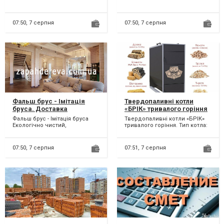
вагонки різна . Є...
Европрофиль та
двостороння....
07:50,
7 серпня
07:50,
7 серпня
Фальш брус - Імітація
Твердопаливні котли
бруса. Доставка
«БРІК» тривалого горіння
Фальш брус - Імітація бруса
Твердопаливні котли «БРІК»
Екологічно чистий,
тривалого горіння. Тип котла:
природний матеріал.
Піролізні котли «БРІК». Котли
Деревина: сосна. 1-й сорт....
«БРІК» виро...
07:50,
7 серпня
07:51,
7 серпня