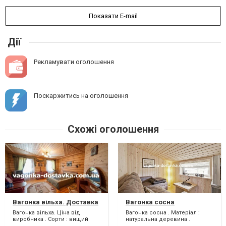
Показати E-mail
Дії
Рекламувати оголошення
Поскаржитись на оголошення
Схожі оголошення
Вагонка вільха. Доставка
Вагонка сосна
Вагонка вільха. Ціна від
Вагонка сосна . Матеріал :
виробника . Сорти : вищий
натуральна деревина .
сорт , 1 -й і 2 -й. Довжина
Профіль вагонки :