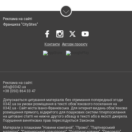
Реклама на сайті
Франшиза "CitySites"
Контакти
Автори проєкту
Реклама на сайті:
info@0342.ua
+38 (050) 864 33 47
Допускається цитування матеріалів без отримання попередньої згоди
0342.ua за умови розміщення в тексті обов'язкового посилання на
0342.ua - Сайт міста Івано-Франківська. Для інтернет-видань обов'язкове
розміщення прямого, відкритого для пошукових систем гіперпосилання
на цитовані статті не нижче другого абзацу в тексті або в якості джерела.
Порушення виняткових прав переслідується Законом.
Матеріали з плашками "Новини компаній", "Промо", "Партнерський
матеріал", "Партнерський спецпроєкт", "Політичні новини", "Пресреліз",