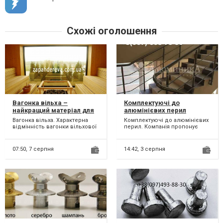
Схожі оголошення
Вагонка вільха –
Комплектуючі до
найкращий матеріал для
алюмінієвих перил
сауни та бані
Вагонка вільха. Характерна
Комплектуючі до алюмінієвих
відмінність вагонки вільхової
перил. Компанія пропонує
від інших матеріалів – вона
широкий спектр послуг у
стійка до під...
сфері будівельного бізн...
07:50,
7 серпня
14:42,
3 серпня