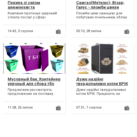
Перила зі склом
Самгаз(Метрікс); Візар;
алюмінієві та
Галус - пломби цвяхи
комплектуючі
свинцеві для побутових
Компанія пропонує широкий
Пломби цяхи свинцеві для
лічильників обліку
спектр послуг у сфері
побутових лічильників обліку
будівельного бізнесу та
Розміри, мм ( d шляпки; d
проектування. перила та
ніжки; висота за...
комп...
14:43,
3 серпня
05:10,
28 липня
Мусорный бак. Контейнер
Дуже надійні
уличный для сбора тбо
твердопаливні котли БРІК
отходов и вывоза мусора
Предлагаем рассмотреть
Дуже надійні твердопаливні
предложение на поставку
котли БРІК. Працюють на
железных баков для
різних видах твердого палива:
хранения, сбора и вывоза на
* Дрова (вологіст...
утилиз...
11:58,
26 липня
07:51,
7 серпня