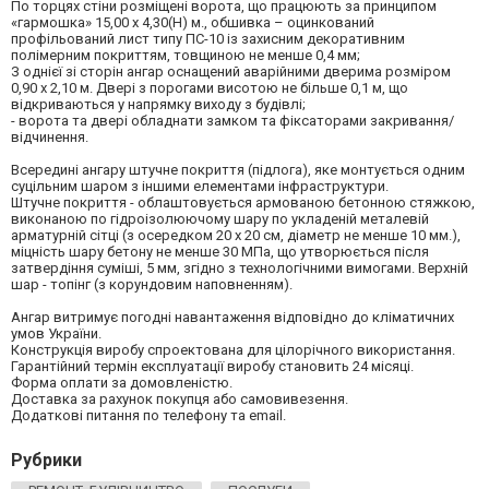
По торцях стіни розміщені ворота, що працюють за принципом
«гармошка» 15,00 х 4,30(Н) м., обшивка – оцинкований
профільований лист типу ПС-10 із захисним декоративним
полімерним покриттям, товщиною не менше 0,4 мм;
З однієї зі сторін ангар оснащений аварійними дверима розміром
0,90 х 2,10 м. Двері з порогами висотою не більше 0,1 м, що
відкриваються у напрямку виходу з будівлі;
- ворота та двері обладнати замком та фіксаторами закривання/
відчинення.
Всередині ангару штучне покриття (підлога), яке монтується одним
суцільним шаром з іншими елементами інфраструктури.
Штучне покриття - облаштовується армованою бетонною стяжкою,
виконаною по гідроізолюючому шару по укладеній металевій
арматурній сітці (з осередком 20 х 20 см, діаметр не менше 10 мм.),
міцність шару бетону не менше 30 МПа, що утворюється після
затвердіння суміші, 5 мм, згідно з технологічними вимогами. Верхній
шар - топінг (з корундовим наповненням).
Ангар витримує погодні навантаження відповідно до кліматичних
умов України.
Конструкція виробу спроектована для цілорічного використання.
Гарантійний термін експлуатації виробу становить 24 місяці.
Форма оплати за домовленістю.
Доставка за рахунок покупця або самовивезення.
Додаткові питання по телефону та email.
Рубрики