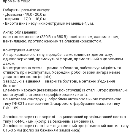
променів тощо.
Габаритні розміри ангару:
- Довжина - 19,0 - 20,0 м;
- ширина – 17,0 – 18,0 м;
- Висота вниз несучих конструкцій не менше 4,5 м.
Ангар обладнаний:
електроживленням (220 В та 380 В), освітленням, заземленням,
вентиляцією, протипожежним та блискавкозахистом.
Конструкція Ангара:
Ангар каркасного типу, передбачає можливість демонтажу,
одноповерховий, прямокутної форми, прямостінний з двосхилим
дахом.
Конструктивна схема – рамно-зв'язкова, забезпечує міцність та
стійкість при експлуатації. Усередині робочої зони ангара немає
додаткових колон (опірів).
Заводські з'єднання – зварні та болтові, монтажні з'єднання –
болтові.
Елементи каркасу (незахищені конструкції) із сталі. Огороджувальні
конструкції із сталевих профільованих листів.
Всі металеві конструкції оброблені антикорозійною ґрунтовкою
типу ГФ-021 з нанесенням 2-шарового фарбування емаллю типу
ПФ-1189.
Зовнішнє покриття покрівлі – оцинкований профільований настил
типу ПК44-0,7 мм. (колір за бажанням замовника).
Зовнішнє покриття стіни – оцинкований профільований настил типу
С15-0,5 мм (колір за бажанням замовника).