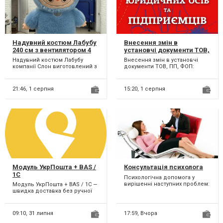
Надувний костюм Лабубу
Внесення змін в
240 см з вентилятором 4
установчі документи ТОВ,
години роботи на одному
ПП, ФОП (недорого)
Надувний костюм Лабубу
Внесення змін в установчі
заряді
компанії Слон виготовлений з
документи ТОВ, ПП, ФОП:
м'якого, приємного на дотик
Терміново проведемо зміни
штучного хутра. Пне...
до установчих документі...
21:46,
1 серпня
15:20,
1 серпня
Модуль УкрПошта + BAS /
Консультація психолога
1C
Психологічна допомога у
вирішенні наступних проблем:
Модуль УкрПошта + BAS / 1C —
- Занижена самооцінка,
швидка доставка без ручної
сором'язливість, замкну...
роботи! Працюєте з
УкрПоштою? Забудьте про...
09:10,
31 липня
17:59,
Вчора