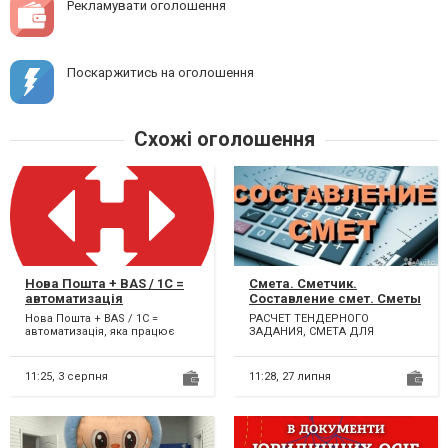
Рекламувати оголошення
Поскаржитись на оголошення
Схожі оголошення
Нова Пошта + BAS / 1C =
Смета. Сметчик.
автоматизація
Составление смет. Сметы
АВК. Расчет сметы.
Нова Пошта + BAS / 1C =
РАСЧЕТ ТЕНДЕРНОГО
Сделать смету. Составить
автоматизація, яка працює
ЗАДАНИЯ, СМЕТА ДЛЯ
смету. Составление смет
замість вас! Створення та друк
ТЕНДЕРА, РАБОТА С
в АВК 5. Составить смету
ТТН, відстеження с...
БЮДЖЕТОМ. ПОЛНОЕ
СОПРОВОЖДЕНИЕ ОБЪЕКТА
на тендер Прозоро
11:25,
3 серпня
11:28,
27 липня
ОТ...
Prozorro. Акты КБ-2В,
КБ-3, М-29 Ивано-
Франковск