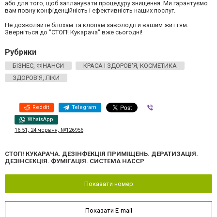
або для того, щоб запланувати процедуру знищення. Ми гарантуємо
вам повну конфіденційність і ефективність наших послуг.
Не дозволяйте блохам та клопам заволодіти вашим життям.
Зверніться до "СТОП! Кукарача" вже сьогодні!
Рубрики
БІЗНЕС, ФІНАНСИ
КРАСА І ЗДОРОВ'Я, КОСМЕТИКА
ЗДОРОВ'Я, ЛІКИ
Reddit
Telegram
Viber
WhatsApp
16:51, 24 червня, №126956
СТОП! КУКАРАЧА. ДЕЗІНФЕКЦІЯ ПРИМІЩЕНЬ. ДЕРАТИЗАЦІЯ.
ДЕЗІНСЕКЦІЯ. ФУМІГАЦІЯ. СИСТЕМА HACCP
Показати номер
Показати E-mail