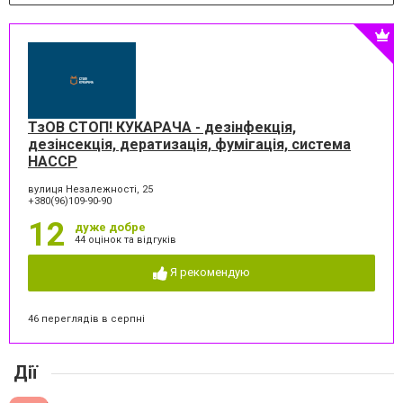
ТзОВ СТОП! КУКАРАЧА - дезінфекція,
дезінсекція, дератизація, фумігація, система
HACCP
вулиця Незалежності, 25
+380(96)109-90-90
12
дуже добре
44 оцінок та відгуків
Я рекомендую
46 переглядів в серпні
Дії