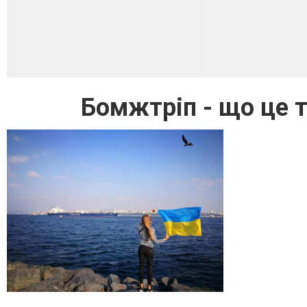
Бомжтріп - що це т