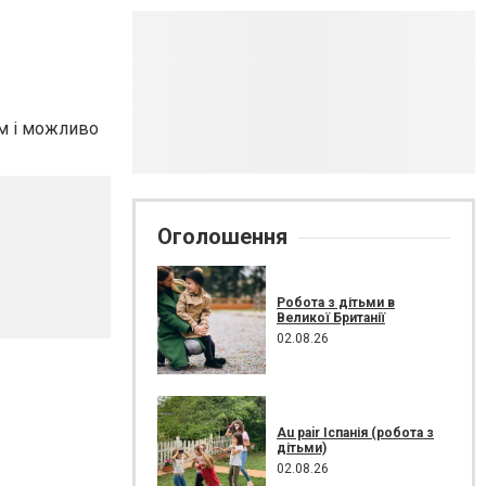
ом і можливо
Оголошення
Робота з дітьми в
Великої Британії
02.08.26
Au pair Іспанія (робота з
дітьми)
02.08.26