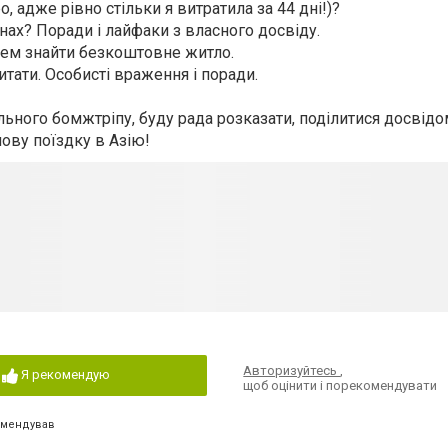
 адже рівно стільки я витратила за 44 дні!)?
нах? Поради і лайфаки з власного досвіду.
лем знайти безкоштовне житло.
питати. Особисті враження і поради.
ального бомжтріпу, буду рада розказати, поділитися досвід
нову поїздку в Азію!
Авторизуйтесь
,
Я рекомендую
щоб оцінити і порекомендувати
омендував