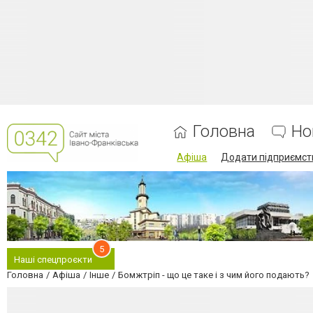
Головна
Но
Афіша
Додати підприємст
5
Наші спецпроєкти
Головна
Афіша
Інше
Бомжтріп - що це таке і з чим його подають?