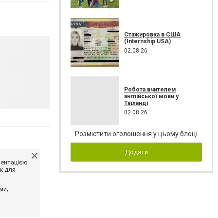
Стажировка в США
(Internship USA)
02.08.26
Робота вчителем
англійської мови у
Таїланді
02.08.26
Розмістити оголошення у цьому блоці
Додати
ментацією
ж для
ми;