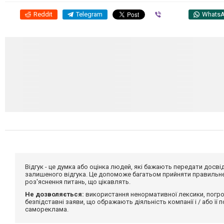
Reddit
Telegram
Viber
Whats
Відгук - це думка або оцінка людей, які бажають передати дос
залишеного відгука. Це допоможе багатьом прийняти правильне 
роз'яснення питань, що цікавлять.
Не дозволяється:
використання ненормативної лексики, погро
безпідставні заяви, що ображають діяльність компанії і / або її
самореклама.