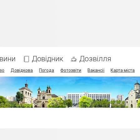
вини
Довідник
Дозвілля
во
Довідкова
Погода
Фотозвіти
Вакансії
Карта міста