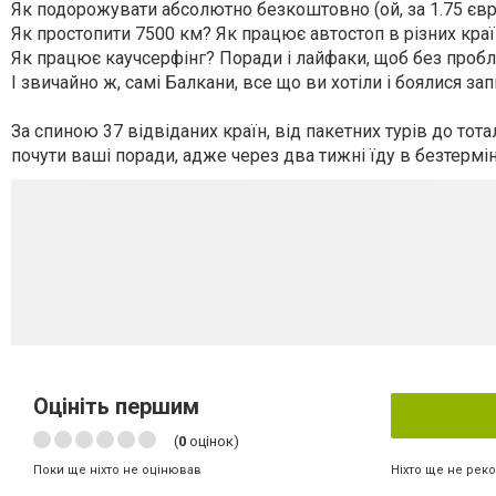
Як подорожувати абсолютно безкоштовно (ой, за 1.75 євро,
Як простопити 7500 км? Як працює автостоп в різних краї
Як працює каучсерфінг? Поради і лайфаки, щоб без проб
І звичайно ж, самі Балкани, все що ви хотіли і боялися за
За спиною 37 відвіданих країн, від пакетних турів до тот
почути ваші поради, адже через два тижні їду в безтермі
Оцініть першим
(
0
оцінок)
Ніхто ще не рек
Поки ще ніхто не оцінював