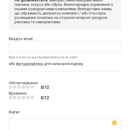
Не дозволяється:
використання ненормативної
лексики, погроз або образ; безпосереднє порівняння з
іншими конкуруючими компаніями; безпідставні заяви,
що ображають діяльність компанії і / або її послуги;
розміщення посилань на сторонні інтернет-ресурси;
реклама та самореклама.
Введіть email:
Ваш e-mail не відображатиметься на сайті
або
Авторизуйтесь
для написання відгуку
Обслуговування
0/12
Враження
0/12
Відгук: