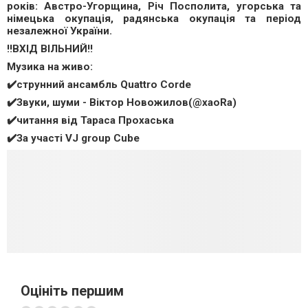
років: Австро-Угорщина, Річ Посполита, угорська та
німецька окупація, радянська окупація та період
незалежної України.
‼️ВХІД ВІЛЬНИЙ‼️
Музика на живо:
✔️струнний ансамбль Quattro Corde
✔️Звуки, шуми - Віктор Новожилов(@xaoRa)
✔️читання від Тараса Прохаська
✔️За участі VJ group Cube
Оцініть першим