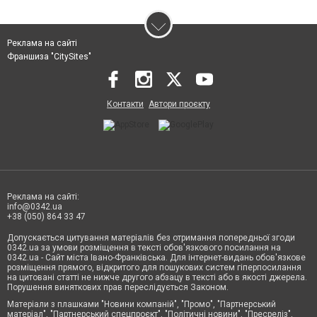
Реклама на сайті
Франшиза "CitySites"
Контакти
Автори проєкту
Реклама на сайті:
info@0342.ua
+38 (050) 864 33 47
Допускається цитування матеріалів без отримання попередньої згоди
0342.ua за умови розміщення в тексті обов'язкового посилання на
0342.ua - Сайт міста Івано-Франківська. Для інтернет-видань обов'язкове
розміщення прямого, відкритого для пошукових систем гіперпосилання
на цитовані статті не нижче другого абзацу в тексті або в якості джерела.
Порушення виняткових прав переслідується Законом.
Матеріали з плашками "Новини компаній", "Промо", "Партнерський
матеріал", "Партнерський спецпроєкт", "Політичні новини", "Пресреліз",